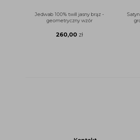
Jedwab 100% twill jasny brąz -
Satyn
geometryczny wzór
gr
260,00
zł