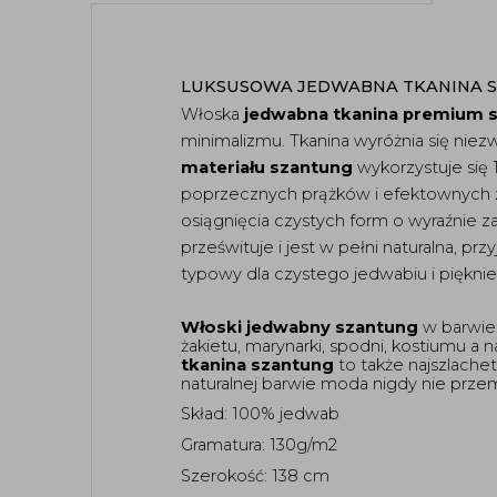
LUKSUSOWA JEDWABNA TKANINA S
Włoska 
jedwabna tkanina premium 
materiału szantung
 wykorzystuje się
poprzecznych prążków i efektownych zg
osiągnięcia czystych form o wyraźnie z
prześwituje i jest w pełni naturalna, prz
typowy dla czystego jedwabiu i pięknie 
Włoski jedwabny szantung
 w barwie 
żakietu, marynarki, spodni, kostiumu a 
tkanina szantung
 to także najszlache
naturalnej barwie moda nigdy nie przemi
Skład: 100% jedwab
Gramatura: 130g/m2
Szerokość: 138 cm 