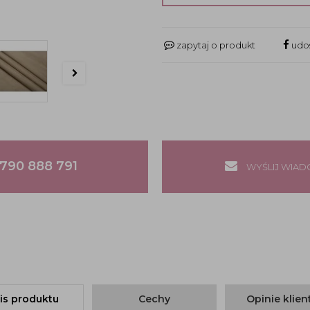
zapytaj o produkt
udos
790 888 791
WYŚLIJ WIA
is produktu
Cechy
Opinie klie