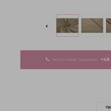
+48 
MASZ PYTANIE? ZADZWOŃ
Op