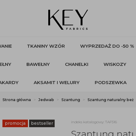
ANIE
TKANINY WZÓR
WYPRZEDAŻ DO -50 %
EŁNY
BAWEŁNY
CHANELKI
WISKOZY
AKARDY
AKSAMIT I WELURY
PODSZEWKA
Strona główna
Jedwab
Szantung
Szantung naturalny beż
indeks katalogowy: TAF516
promocja
bestseller
Szantung natu