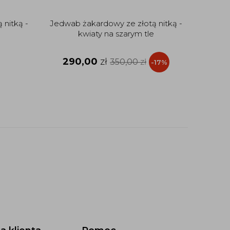
 nitką -
Jedwab żakardowy ze złotą nitką -
Kre
kwiaty na szarym tle
290,00
zł
350,00
zł
-17%