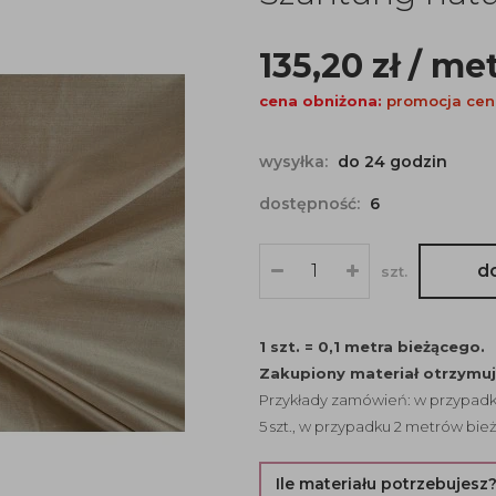
135,20
zł
/ me
cena obniżona:
promocja ce
wysyłka:
do 24 godzin
dostępność:
6
d
szt.
1 szt. = 0,1 metra bieżącego.
Zakupiony materiał otrzymu
Przykłady zamówień: w przypadku
5 szt., w przypadku 2 metrów bież
Ile materiału potrzebujesz