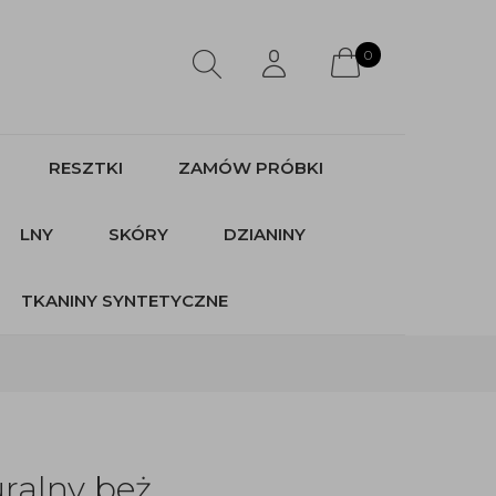
0
RESZTKI
ZAMÓW PRÓBKI
LNY
SKÓRY
DZIANINY
TKANINY SYNTETYCZNE
ralny beż