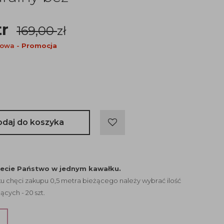
tr
169,00
zł
nowa -
Promocja
odaj do koszyka
jecie Państwo w jednym kawałku.
 chęci zakupu 0,5 metra bieżącego należy wybrać ilość
ących - 20 szt.
?