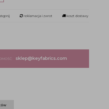
tępnij
reklamacja i zwrot
koszt dostawy
sklep@keyfabrics.com
DOMOŚĆ:
ntów