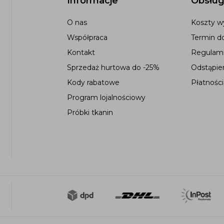
Informacje
Obsług
O nas
Koszty wy
Współpraca
Termin d
Kontakt
Regulami
Sprzedaż hurtowa do -25%
Odstąpie
Kody rabatowe
Płatności
Program lojalnościowy
Próbki tkanin