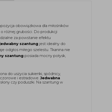
pozycja obowiązkowa dla miłośników 
minimalizmu. Tkanina wyróżnia się niezwykle elegancką nieregularną fakturą, wynikającą z użycia nitek o różnej grubości. Do produkcji 
dzialne za powstanie efektu 
jedwabny szantung
 jest idealny do 
je odgłos miłego szelestu. Tkanina nie 
ny szantung
 posiada mocny połysk, 
ona do uszycia sukienki, spódnicy, 
ieczorowe i estradowe. 
Jedwabna 
asłony czy poduszki. Na szantung w 