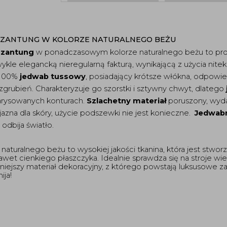
ZANTUNG W KOLORZE NATURALNEGO BEŻU 
szantung
 w ponadczasowym kolorze naturalnego beżu to pro
 100% 
jedwab tussowy
, posiadający krótsze włókna, odpowie
rubień. Charakteryzuje go szorstki i sztywny chwyt, dlatego 
arysowanych konturach. 
Szlachetny materiał
 poruszony, wyda
yjazna dla skóry, użycie podszewki nie jest konieczne.  
Jedwab
odbija światło. 
naturalnego beżu to wysokiej jakości tkanina, która jest stworz
nawet cienkiego płaszczyka. Idealnie sprawdza się na stroje w
tniejszy materiał dekoracyjny, z którego powstają luksusowe z
ja! 