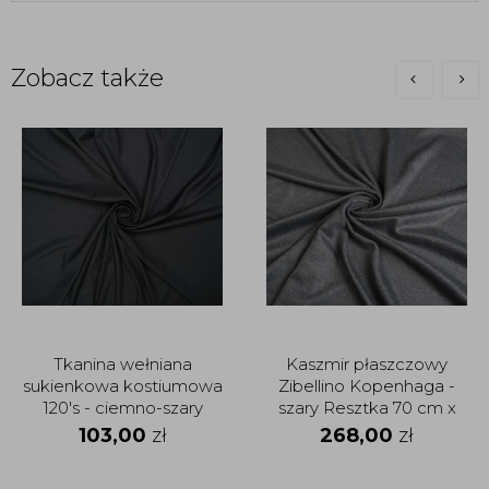
Zobacz także
Tkanina wełniana
Kaszmir płaszczowy
sukienkowa kostiumowa
Zibellino Kopenhaga -
120's - ciemno-szary
szary Resztka 70 cm x
Resztka 55 cm x 156 cm
150 cm
103,00
zł
268,00
zł