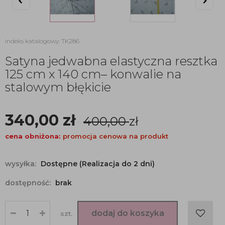
indeks katalogowy: TK286
Satyna jedwabna elastyczna resztka
125 cm x 140 cm– konwalie na
stalowym błękicie
340,00
zł
400,00
zł
cena obniżona:
promocja cenowa na produkt
wysyłka:
Dostępne (Realizacja do 2 dni)
dostępność:
brak
dodaj do koszyka
szt.