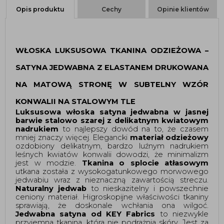
Opis produktu
Cechy
Opinie klientów
WŁOSKA LUKSUSOWA TKANINA ODZIEŻOWA – 
SATYNA JEDWABNA Z ELASTANEM DRUKOWANA 
NA MATOWĄ STRONĘ W SUBTELNY WZÓR 
KONWALII NA STALOWYM TLE 
Luksusowa włoska satyna jedwabna w jasnej 
barwie stalowo szarej z delikatnym kwiatowym 
nadrukiem 
to najlepszy dowód na to, że czasem 
mniej znaczy więcej. Elegancki 
materiał odzieżowy
ozdobiony delikatnym, bardzo luźnym nadrukiem 
leśnych kwiatów konwalii dowodzi, że minimalizm 
jest w modzie. 
Tkanina o splocie atłasowym
utkana została z wysokogatunkowego morwowego 
jedwabiu wraz z nieznaczną zawartością streczu. 
Naturalny jedwab
 to nieskazitelny i powszechnie 
ceniony materiał. Higroskopijne właściwości tkaniny 
sprawiają, że doskonale wchłania ona wilgoć. 
Jedwabna satyna od KEY Fabrics 
to niezwykle 
przyjemna tkanina, która nie podrażnia skóry. Jest za 