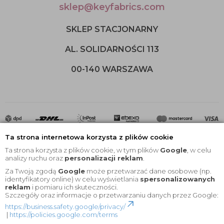
sklep@keyfabrics.com
SKLEP STACJONARNY
AL. SOLIDARNOŚCI 113
00-140 WARSZAWA
Ta strona internetowa korzysta z plików cookie
Ta strona korzysta z plików cookie, w tym plików
Google
, w celu
analizy ruchu oraz
personalizacji reklam
.
Za Twoją zgodą
Google
może przetwarzać dane osobowe (np.
2020 © Wszelkie Prawa Zastrzeżone |
KEYfabrics
identyfikatory online) w celu wyświetlania
spersonalizowanych
reklam
i pomiaru ich skuteczności.
Projekt i oprogramowanie sklepu:
Ebexo
Szczegóły oraz informacje o przetwarzaniu danych przez Google:
https://business.safety.google/privacy/
|
https://policies.google.com/terms