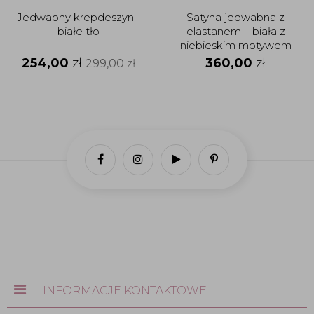
Jedwabny krepdeszyn -
Satyna jedwabna z
białe tło
elastanem – biała z
niebieskim motywem
botanicznym
254,00
zł
360,00
zł
299,00
zł
INFORMACJE KONTAKTOWE