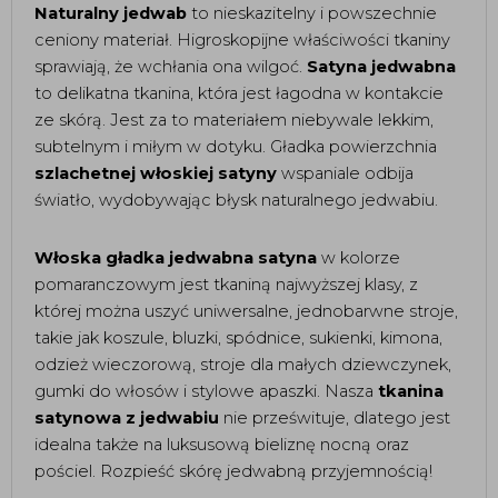
Naturalny jedwab
to nieskazitelny i powszechnie
ceniony materiał. Higroskopijne właściwości tkaniny
sprawiają, że wchłania ona wilgoć.
Satyna jedwabna
to delikatna tkanina, która jest łagodna w kontakcie
ze skórą. Jest za to materiałem niebywale lekkim,
subtelnym i miłym w dotyku.
Gładka powierzchnia
szlachetnej włoskiej satyny
wspaniale odbija
światło, wydobywając błysk naturalnego jedwabiu.
Włoska gładka jedwabna satyna
w kolorze
pomaranczowym jest tkaniną najwyższej klasy, z
której można uszyć uniwersalne, jednobarwne stroje,
takie jak koszule, bluzki, spódnice, sukienki, kimona,
odzież wieczorową, stroje dla małych dziewczynek,
gumki do włosów i stylowe apaszki. Nasza
tkanina
satynowa z jedwabiu
nie prześwituje, dlatego jest
idealna także na luksusową bieliznę nocną oraz
pościel. Rozpieść skórę jedwabną przyjemnością!