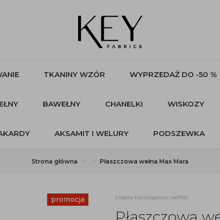
ANIE
TKANINY WZÓR
WYPRZEDAŻ DO -50 %
EŁNY
BAWEŁNY
CHANELKI
WISKOZY
AKARDY
AKSAMIT I WELURY
PODSZEWKA
Strona główna
Płaszczowa wełna Max Mara
indeks katalogowy: weł166
promocja
Płaszczowa w