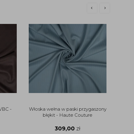
VBC -
Włoska wełna w paski przygaszony
Flaus
błękit - Haute Couture
309,00
zł