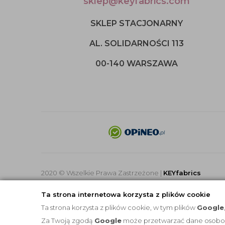
sklep@keyfabrics.com
SKLEP STACJONARNY
AL. SOLIDARNOŚCI 113
00-140 WARSZAWA
2020 © Wszelkie Prawa Zastrzeżone |
KEYfabrics
Ta strona internetowa korzysta z plików cookie
Ta strona korzysta z plików cookie, w tym plików
Google
Za Twoją zgodą
Google
może przetwarzać dane osobowe 