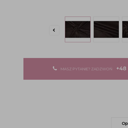
+48 
MASZ PYTANIE? ZADZWOŃ
Op