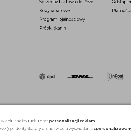
Sprzedaż hurtowa do -25%
Odstąpie
Kody rabatowe
Płatności
Program lojalnościowy
Próbki tkanin
, w celu analizy ruchu oraz
personalizacji reklam
.
(np. identyfikatory online) w celu wyświetlania
spersonalizowan