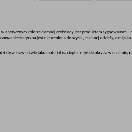
a
 w apetycznym kolorze ciemnej czekolady jest produktem sygnowanym. To g
zczowa
 nieelastyczna jest nieoceniona do szycia jesiennej odzieży, a mię
zi się w krawiectwie jako materiał na ciepłe i miękkie okrycia wierzchnie, na