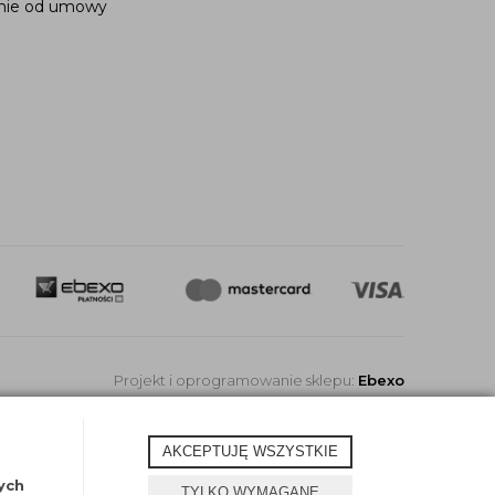
nie od umowy
Projekt i oprogramowanie sklepu:
Ebexo
AKCEPTUJĘ WSZYSTKIE
ych
TYLKO WYMAGANE