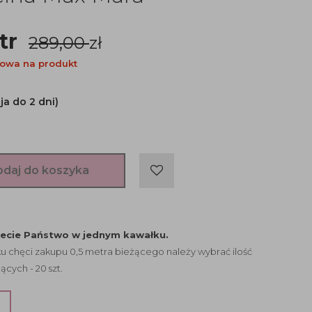
tr
289,00
zł
owa na produkt
ja do 2 dni)
odaj do koszyka
jecie Państwo w jednym kawałku.
 chęci zakupu 0,5 metra bieżącego należy wybrać ilość
ących - 20 szt.
?