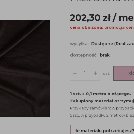
202,30
zł
/ me
cena obniżona:
promocja cen
wysyłka:
Dostępne (Realizac
dostępność:
brak
d
szt.
1 szt. = 0,1 metra bieżącego.
Zakupiony materiał otrzymu
Przykłady zamówień: w przypadku
5 szt., w przypadku 2 metrów bież
Ile materiału potrzebujesz