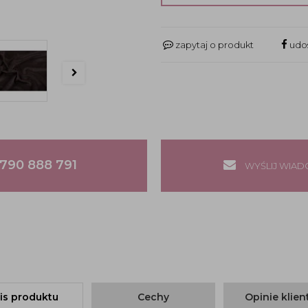
zapytaj o produkt
udos
790 888 791
WYŚLIJ WIA
is produktu
Cechy
Opinie klie