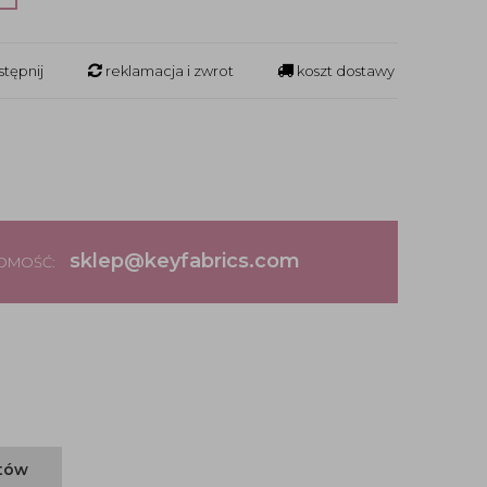
tępnij
reklamacja i zwrot
koszt dostawy
sklep@keyfabrics.com
DOMOŚĆ:
ntów