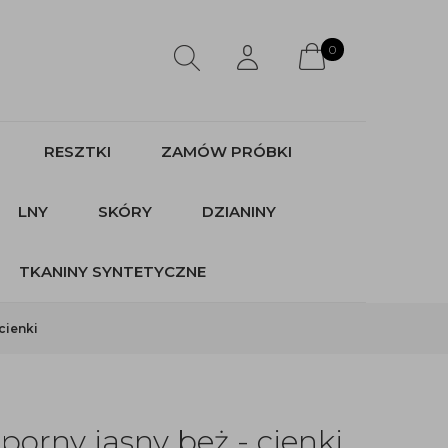
0
RESZTKI
ZAMÓW PRÓBKI
LNY
SKÓRY
DZIANINY
TKANINY SYNTETYCZNE
cienki
orny jasny beż - cienki