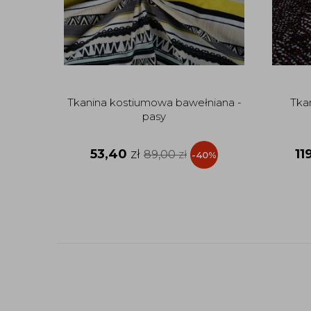
Tkanina kostiumowa bawełniana -
Tka
pasy
53,40
zł
11
89,00
zł
-40%