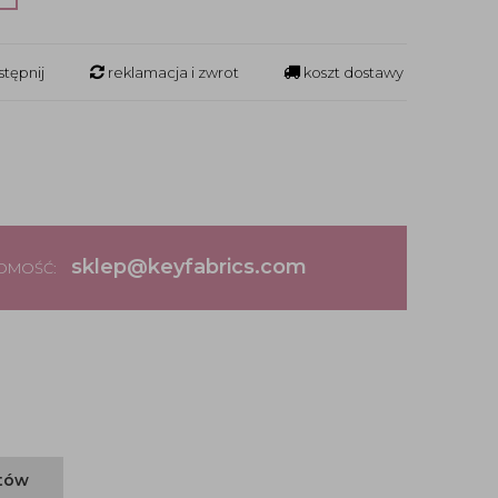
tępnij
reklamacja i zwrot
koszt dostawy
sklep@keyfabrics.com
DOMOŚĆ:
ntów