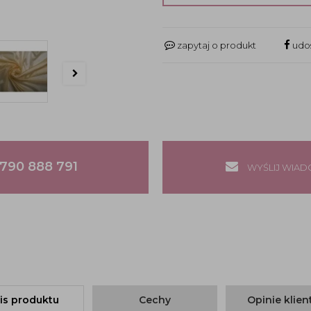
zapytaj o produkt
udos
790 888 791
WYŚLIJ WIA
is produktu
Cechy
Opinie klie