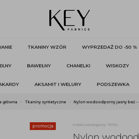
ANIE
TKANINY WZÓR
WYPRZEDAŻ DO -50 %
EŁNY
BAWEŁNY
CHANELKI
WISKOZY
AKARDY
AKSAMIT I WELURY
PODSZEWKA
a główna
Tkaniny syntetyczne
Nylon wodoodporny jasny beż - 
indeks katalogowy: TK014
promocja
Nylon wodoodp