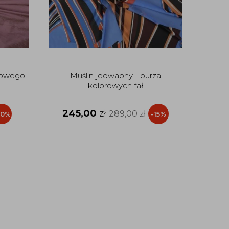
sowego
Muślin jedwabny - burza
Bawe
kolorowych fał
245,00
zł
1
289,00
zł
20%
-15%