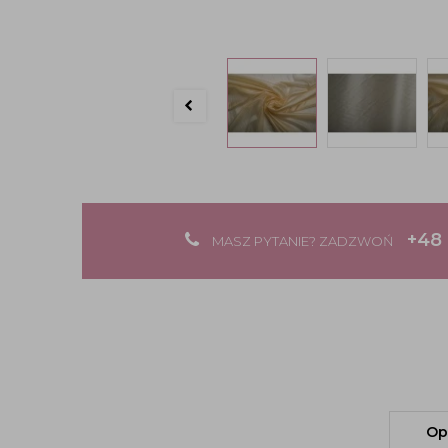
+48 
MASZ PYTANIE? ZADZWOŃ
Op