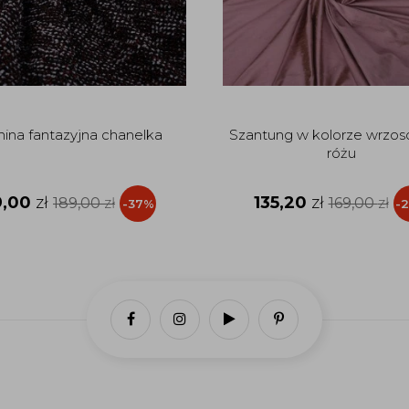
nina fantazyjna chanelka
Szantung w kolorze wrzo
różu
9,00
zł
135,20
zł
189,00
zł
169,00
zł
-37%
-