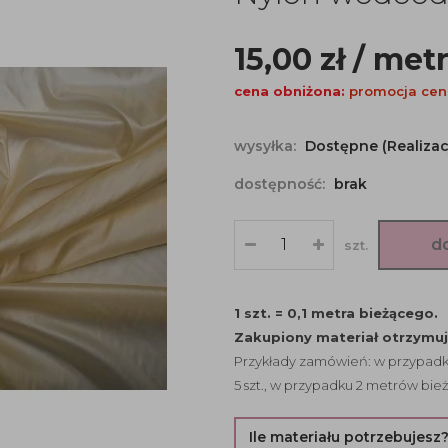
15,00
zł
/ met
cena obniżona:
promocja cen
wysyłka:
Dostępne (Realizac
dostępność:
brak
d
szt.
1 szt. = 0,1 metra bieżącego.
Zakupiony materiał otrzymu
Przykłady zamówień: w przypadku
5 szt., w przypadku 2 metrów bież
Ile materiału potrzebujesz