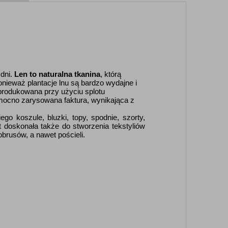
 dni.
Len to naturalna tkanina
, którą
onieważ plantacje lnu są bardzo wydajne i
produkowana przy użyciu splotu
mocno zarysowana faktura, wynikająca z
o koszule, bluzki, topy, spodnie, szorty,
t doskonała także do stworzenia tekstyliów
brusów, a nawet pościeli.