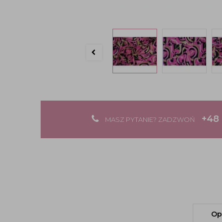
+48 
MASZ PYTANIE? ZADZWOŃ
Op