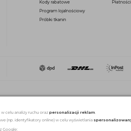
Kody rabatowe
Płatności
Program lojalnościowy
Próbki tkanin
, w celu analizy ruchu oraz
personalizacji reklam
.
(np. identyfikatory online) w celu wyświetlania
spersonalizowan
z Google: