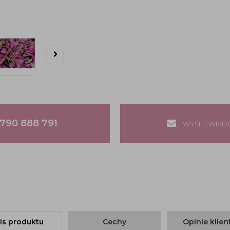
790 888 791
WYŚLIJ WIA
is produktu
Cechy
Opinie klie