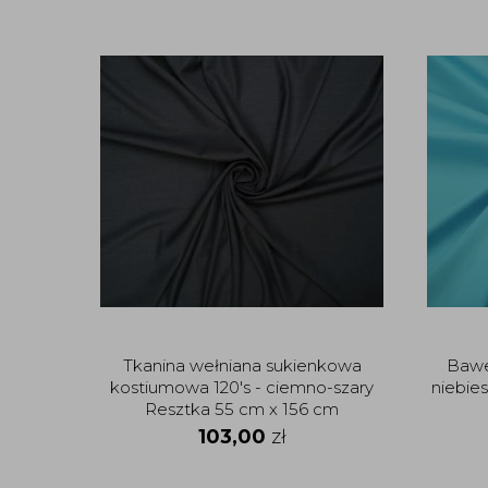
Tkanina wełniana sukienkowa
Bawe
kostiumowa 120's - ciemno-szary
niebie
Resztka 55 cm x 156 cm
103,00
zł