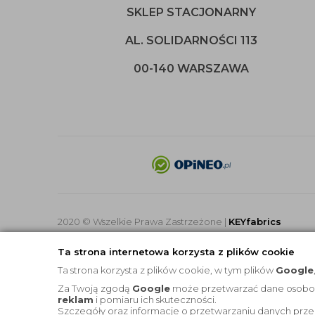
SKLEP STACJONARNY
AL. SOLIDARNOŚCI 113
00-140 WARSZAWA
2020 © Wszelkie Prawa Zastrzeżone |
KEYfabrics
Ta strona internetowa korzysta z plików cookie
Ta strona korzysta z plików cookie, w tym plików
Google
Za Twoją zgodą
Google
może przetwarzać dane osobowe 
reklam
i pomiaru ich skuteczności.
Szczegóły oraz informacje o przetwarzaniu danych prze