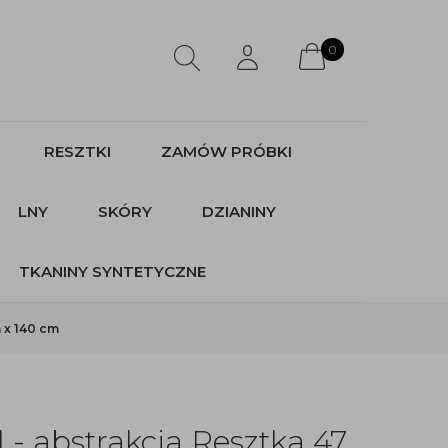
0
RESZTKI
ZAMÓW PRÓBKI
LNY
SKÓRY
DZIANINY
TKANINY SYNTETYCZNE
 x 140 cm
 - abstrakcja Resztka 47