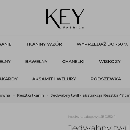
ANIE
TKANINY WZÓR
WYPRZEDAŻ DO -50 %
EŁNY
BAWEŁNY
CHANELKI
WISKOZY
AKARDY
AKSAMIT I WELURY
PODSZEWKA
łówna
Resztki tkanin
Jedwabny twill - abstrakcja Resztka 47 cm
indeks katalogowy: JED652-1
Jedwabny twill