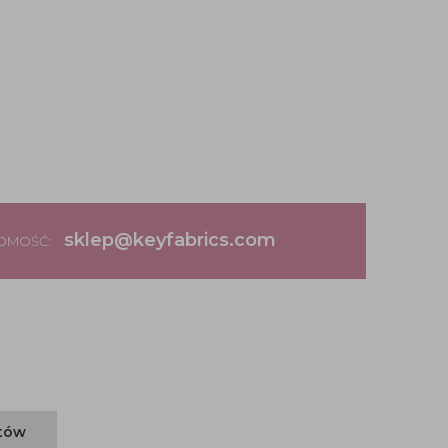
sklep@keyfabrics.com
DOMOŚĆ:
ntów