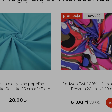
promocja
nowość
łna elastyczna popelina -
Jedwab Twill 100% – fuksja i
ska Resztka 55 cm x 145 cm
Resztka 20 cm x 140 
28,00
zł
61,00
zł
72,00
zł
-1