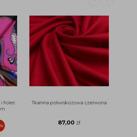
 fiolet
Tkanina poliwiskozowa czerwona
Tkani
cm
87,00
zł
5%