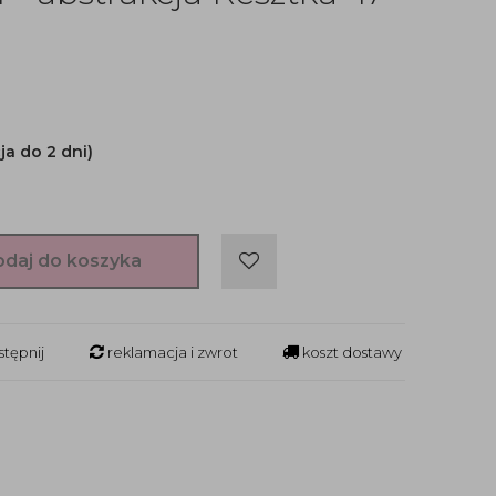
ja do 2 dni)
odaj do koszyka
tępnij
reklamacja i zwrot
koszt dostawy