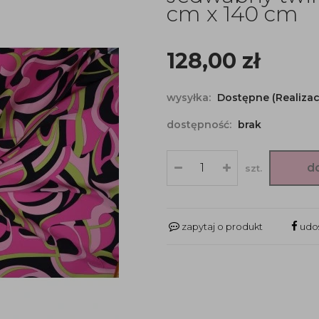
cm x 140 cm
128,00
zł
wysyłka:
Dostępne (Realizac
dostępność:
brak
d
szt.
zapytaj o produkt
udos