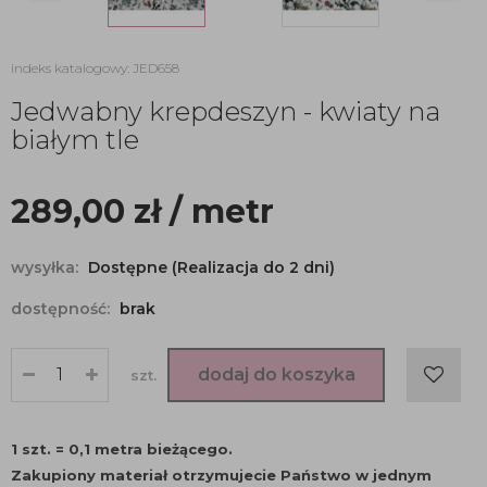
indeks katalogowy: JED658
Jedwabny krepdeszyn - kwiaty na
białym tle
289,00
zł
/ metr
wysyłka:
Dostępne (Realizacja do 2 dni)
dostępność:
brak
dodaj do koszyka
szt.
1 szt. = 0,1 metra bieżącego.
Zakupiony materiał otrzymujecie Państwo w jednym