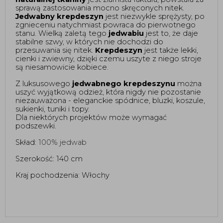
sprawą zastosowania mocno skręconych nitek. 
Jedwabny krepdeszyn
 jest niezwykle sprężysty, po 
zgnieceniu natychmiast powraca do pierwotnego 
stanu. Wielką zaletą tego 
jedwabiu
 jest to, że daje 
stabilne szwy, w których nie dochodzi do 
przesuwania się nitek. 
Krepdeszyn
 jest także lekki, 
cienki i zwiewny, dzięki czemu uszyte z niego stroje 
są niesamowicie kobiece.   
Z luksusowego 
jedwabnego krepdeszynu
 można 
uszyć wyjątkową odzież, która nigdy nie pozostanie 
niezauważona - eleganckie spódnice, bluzki, koszule, 
sukienki, tuniki i topy. 
Dla niektórych projektów może wymagać
podszewki.
Skład: 
100% jedwab 
Szerokość: 140 cm
Kraj pochodzenia: Włochy