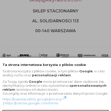
sklep@keyfabrics.com
SKLEP STACJONARNY
AL. SOLIDARNOŚCI 113
00-140 WARSZAWA
Ta strona internetowa korzysta z plików cookie
Ta strona korzysta z plików cookie, w tym plików
Google
, w celu
analizy ruchu oraz
personalizacji reklam
.
Za Twoją zgodą
Google
może przetwarzać dane osobowe (np.
2020 © Wszelkie Prawa Zastrzeżone |
KEYfabrics
identyfikatory online) w celu wyświetlania
spersonalizowanych
reklam
i pomiaru ich skuteczności.
Projekt i oprogramowanie sklepu:
Ebexo
Szczegóły oraz informacje o przetwarzaniu danych przez Google:
https://business.safety.google/privacy/
|
https://policies.google.com/terms