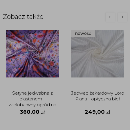
Zobacz także
nowość
Satyna jedwabna z
Jedwab żakardowy Loro
elastanem –
Piana - optyczna bieł
wielobarwny ogród na
fiołkowym tle
360,00
zł
249,00
zł