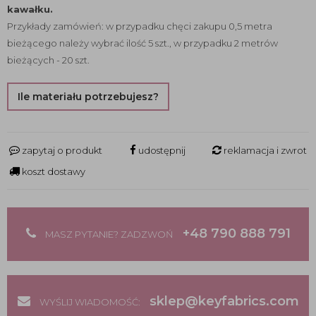
kawałku.
Przykłady zamówień: w przypadku chęci zakupu 0,5 metra
bieżącego należy wybrać ilość 5 szt., w przypadku 2 metrów
bieżących - 20 szt.
Ile materiału potrzebujesz?
zapytaj o produkt
udostępnij
reklamacja i zwrot
koszt dostawy
+48 790 888 791
MASZ PYTANIE? ZADZWOŃ
sklep@keyfabrics.com
WYŚLIJ WIADOMOŚĆ: