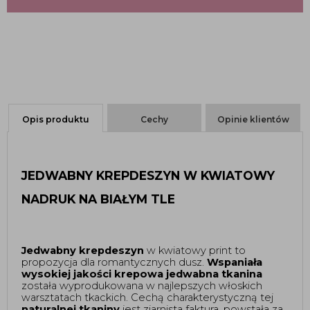
Opis produktu
Cechy
Opinie klientów
JEDWABNY KREPDESZYN W KWIATOWY 
NADRUK NA BIAŁYM TLE 
Jedwabny krepdeszyn 
w kwiatowy print to 
propozycja dla romantycznych dusz. 
Wspaniała 
wysokiej jakości krepowa jedwabna tkanina
została wyprodukowana w najlepszych włoskich 
warsztatach tkackich. Cechą charakterystyczną tej 
naturalnej tkaniny
 jest ziarnista faktura, powstała za 