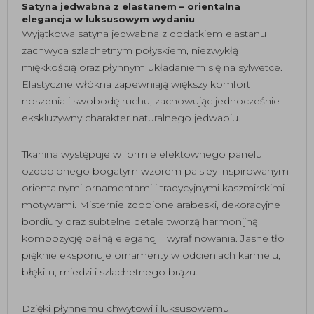
Satyna jedwabna z elastanem – orientalna
elegancja w luksusowym wydaniu
Wyjątkowa satyna jedwabna z dodatkiem elastanu
zachwyca szlachetnym połyskiem, niezwykłą
miękkością oraz płynnym układaniem się na sylwetce.
Elastyczne włókna zapewniają większy komfort
noszenia i swobodę ruchu, zachowując jednocześnie
ekskluzywny charakter naturalnego jedwabiu.
Tkanina występuje w formie efektownego panelu
ozdobionego bogatym wzorem paisley inspirowanym
orientalnymi ornamentami i tradycyjnymi kaszmirskimi
motywami. Misternie zdobione arabeski, dekoracyjne
bordiury oraz subtelne detale tworzą harmonijną
kompozycję pełną elegancji i wyrafinowania. Jasne tło
pięknie eksponuje ornamenty w odcieniach karmelu,
błękitu, miedzi i szlachetnego brązu.
Dzięki płynnemu chwytowi i luksusowemu