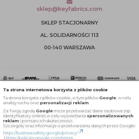
sklep@keyfabrics.com
SKLEP STACJONARNY
AL. SOLIDARNOŚCI 113
00-140 WARSZAWA
Ta strona internetowa korzysta z plików cookie
Ta strona korzysta z plików cookie, w tym plików
Google
, w celu
analizy ruchu oraz
personalizacji reklam
.
Za Twoją zgodą
Google
może przetwarzać dane osobowe (np.
2020 © Wszelkie Prawa Zastrzeżone |
KEYfabrics
identyfikatory online) w celu wyświetlania
spersonalizowanych
reklam
i pomiaru ich skuteczności.
Projekt i oprogramowanie sklepu:
Ebexo
Szczegóły oraz informacje o przetwarzaniu danych przez Google:
https://business.safety.google/privacy/
|
https://policies.google.com/terms