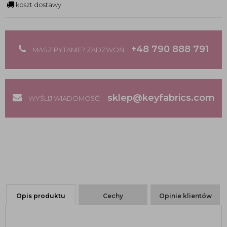
koszt dostawy
+48 790 888 791
MASZ PYTANIE? ZADZWOŃ
sklep@keyfabrics.com
WYŚLIJ WIADOMOŚĆ:
Opis produktu
Cechy
Opinie klientów