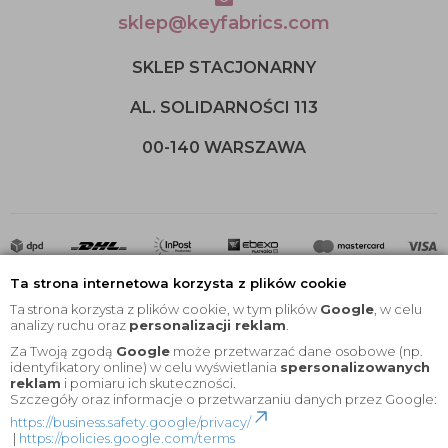
sklep@keyfabrics.com
SKLEP STACJONARNY
AL. SOLIDARNOŚCI 113
00-140 WARSZAWA
Ta strona internetowa korzysta z plików cookie
Ta strona korzysta z plików cookie, w tym plików
Google
, w celu
analizy ruchu oraz
personalizacji reklam
.
Za Twoją zgodą
Google
może przetwarzać dane osobowe (np.
2020 © Wszelkie Prawa Zastrzeżone |
KEYfabrics
identyfikatory online) w celu wyświetlania
spersonalizowanych
reklam
i pomiaru ich skuteczności.
Projekt i oprogramowanie sklepu:
Ebexo
Szczegóły oraz informacje o przetwarzaniu danych przez Google:
https://business.safety.google/privacy/
|
https://policies.google.com/terms