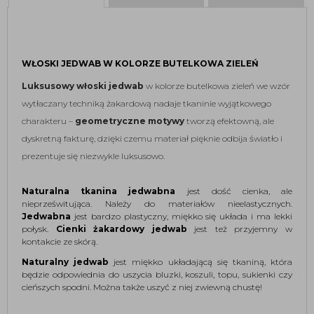
WŁOSKI JEDWAB W KOLORZE BUTELKOWA ZIELEŃ
Luksusowy włoski jedwab
w kolorze butelkowa zieleń
we
wzór
wytłaczany techniką żakardową nadaje tkaninie wyjątkowego
charakteru –
geometryczne motywy
tworzą efektowną, ale
dyskretną fakturę, dzięki czemu materiał pięknie odbija światło i
prezentuje się niezwykle luksusowo.
Naturalna tkanina jedwabna
jest dość cienka, ale
nieprześwitująca. Należy do materiałów nieelastycznych.
Jedwabna
jest bardzo plastyczny, miękko się układa i ma lekki
połysk.
Cienki żakardowy jedwab
jest też przyjemny w
kontakcie ze skórą.
Naturalny jedwab
jest miękko układającą się tkaniną, która
będzie odpowiednia do uszycia bluzki, koszuli, topu, sukienki czy
cieńszych spodni. Można także uszyć z niej zwiewną chustę!