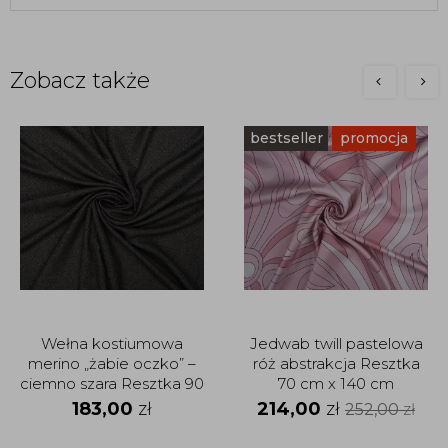
Zobacz także
bestseller
promocja
Wełna kostiumowa
Jedwab twill pastelowa
merino „żabie oczko” –
róż abstrakcja Resztka
ciemno szara Resztka 90
70 cm x 140 cm
cm x 158 cm
183,00
zł
214,00
zł
252,00
zł