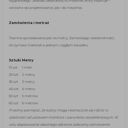
wyjątkowego. Jedwab żakardowy to materiał, który inspiruje –
zarówno do projektowania, jak i do noszenia.
Zamówienia i metraż
Tkanina sprzedawana jest na metry. Zamawiając wielokrotności,
otrzymasz materiał w jednym, ciągłym kawałku.
Sztuki
Metry
10 szt
1 metr
20 szt
2 metry
30 szt
3 metry
40 szt
4 metry
50 szt
5 metrów
60 szt
6 metrów
Prosimy pamiętać, że kolory mogą nieznacznie się różnić w
zależności od ustawień monitora i warunków oświetleniowych. W
celu dopasowania idealnego odcienia zalecamy zamówienie