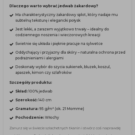
Dlaczego warto wybrać jedwab żakardowy?
Ma charakterystyczny żakardowy splot, który nadaje mu
subtelną teksturę i elegancki połysk
Jest lekki, a zarazem wyjątkowo trwały – idealny do
codziennego noszenia i wieczorowych kreacji
Świetnie się układa i pięknie pracuje na sylwetce
Oddychający i przyjazny dla skóry – naturalna ochrona przed
podrażnieniami i alergiami
Doskonały wybór do szycia sukienek, bluzek, koszul,
apaszek, kimon czy szlafroków
Szczegóły produktu:
Skład:
100% jedwab
Szerokość:
140 cm
Gramatura:
95 g/m² (ok. 21 Momme)
Pochodzenie:
Włochy
Zanurz się w świecie szlachetnych tkanin i stwórz coś naprawdę