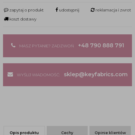
zapytaj o produkt
udostępnij
reklamacja i zwrot
koszt dostawy
+48 790 888 791
MASZ PYTANIE? ZADZWOŃ
sklep@keyfabrics.com
WYŚLIJ WIADOMOŚĆ:
Opis produktu
Cechy
Opinie klientów