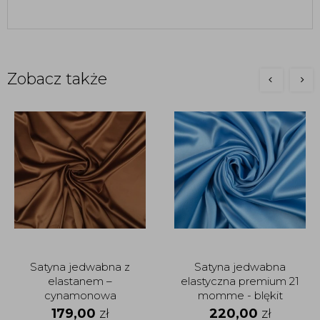
Zobacz także
Satyna jedwabna z
Satyna jedwabna
elastanem –
elastyczna premium 21
cynamonowa
momme - blękit
królewski
179,00
zł
220,00
zł