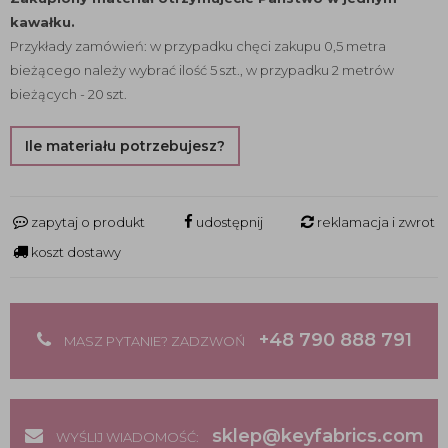
kawałku.
Przykłady zamówień: w przypadku chęci zakupu 0,5 metra
bieżącego należy wybrać ilość 5 szt., w przypadku 2 metrów
bieżących - 20 szt.
Ile materiału potrzebujesz?
zapytaj o produkt
udostępnij
reklamacja i zwrot
koszt dostawy
+48 790 888 791
MASZ PYTANIE? ZADZWOŃ
sklep@keyfabrics.com
WYŚLIJ WIADOMOŚĆ: