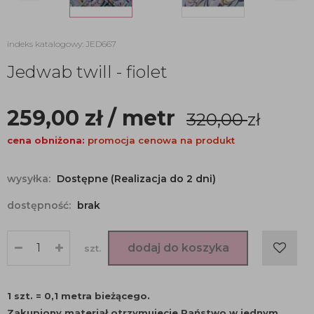
indeks katalogowy: JED667
Jedwab twill - fiolet
259,00
zł
/ metr
320,00
zł
cena obniżona:
promocja cenowa na produkt
wysyłka:
Dostępne (Realizacja do 2 dni)
dostępność:
brak
dodaj do koszyka
szt.
1 szt. = 0,1 metra bieżącego.
Zakupiony materiał otrzymujecie Państwo w jednym