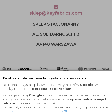
sklep@keyfabrics.com
SKLEP STACJONARNY
AL. SOLIDARNOŚCI 113
00-140 WARSZAWA
Ta strona internetowa korzysta z plików cookie
Ta strona korzysta z plików cookie, w tym plików
Google
, w celu
analizy ruchu oraz
personalizacji reklam
.
Za Twoją zgodą
Google
może przetwarzać dane osobowe (np.
2020 © Wszelkie Prawa Zastrzeżone |
KEYfabrics
identyfikatory online) w celu wyświetlania
spersonalizowanych
reklam
i pomiaru ich skuteczności.
Projekt i oprogramowanie sklepu:
Ebexo
Szczegóły oraz informacje o przetwarzaniu danych przez Google: