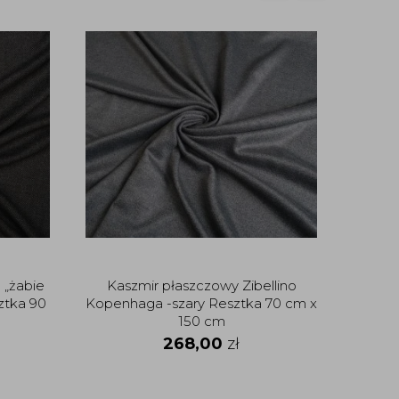
 „żabie
Kaszmir płaszczowy Zibellino
Tkani
ztka 90
Kopenhaga -szary Resztka 70 cm x
150 cm
268,00
zł