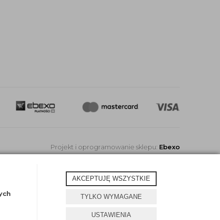
Projekt i oprogramowanie sklepu:
Ebexo
AKCEPTUJĘ WSZYSTKIE
ych
TYLKO WYMAGANE
USTAWIENIA