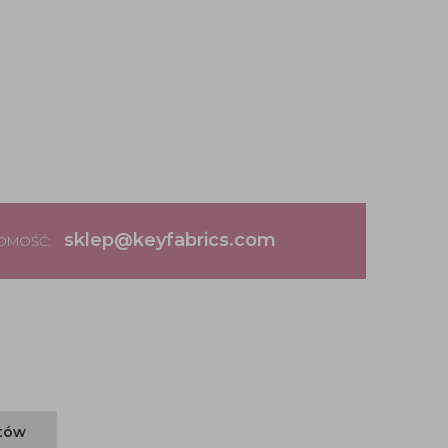
sklep@keyfabrics.com
DOMOŚĆ:
ntów