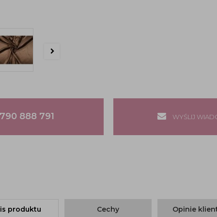
790 888 791
WYŚLIJ WIA
is produktu
Cechy
Opinie klie