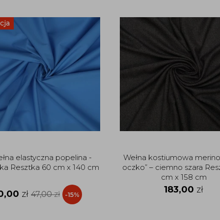
cja
łna elastyczna popelina -
Wełna kostiumowa merino
ska Resztka 60 cm x 140 cm
oczko” – ciemno szara Res
cm x 158 cm
183,00
zł
0,00
zł
47,00
zł
-15%