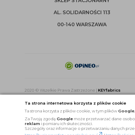
SKLEP STACJONARNY
AL. SOLIDARNOŚCI 113
00-140 WARSZAWA
2020 © Wszelkie Prawa Zastrzeżone |
KEYfabrics
Ta strona internetowa korzysta z plików cookie
Ta strona korzysta z plików cookie, w tym plików
Google
Za Twoją zgodą
Google
może przetwarzać dane osobowe 
reklam
i pomiaru ich skuteczności.
Szczegóły oraz informacje o przetwarzaniu danych prze