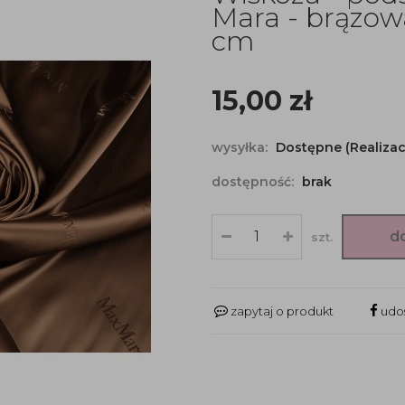
Mara - brązow
cm
15,00
zł
wysyłka:
Dostępne (Realizac
dostępność:
brak
d
szt.
zapytaj o produkt
udos