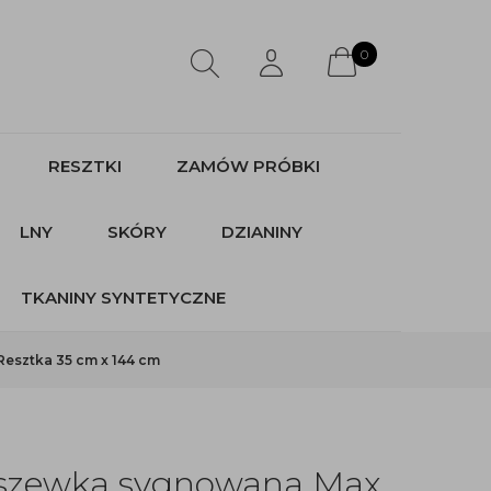
0
RESZTKI
ZAMÓW PRÓBKI
LNY
SKÓRY
DZIANINY
TKANINY SYNTETYCZNE
esztka 35 cm x 144 cm
dszewka sygnowana Max