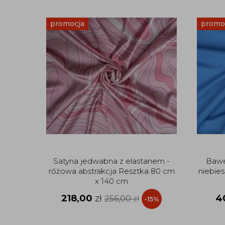
promocja
promo
Satyna jedwabna z elastanem -
Bawe
różowa abstrakcja Resztka 80 cm
niebie
x 140 cm
218,00
zł
4
256,00
zł
-15%