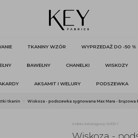
ANIE
TKANINY WZÓR
WYPRZEDAŻ DO -50 %
EŁNY
BAWEŁNY
CHANELKI
WISKOZY
AKARDY
AKSAMIT I WELURY
PODSZEWKA
tki tkanin
Wiskoza - podszewka sygnowana Max Mara - brązowa R
indeks katalogowy: tk105-1
Wiskoza - po