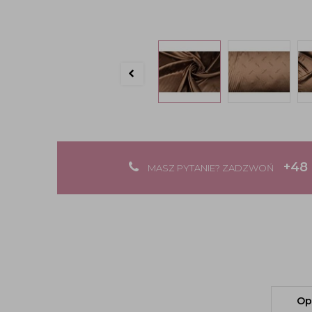
+48 
MASZ PYTANIE? ZADZWOŃ
Op