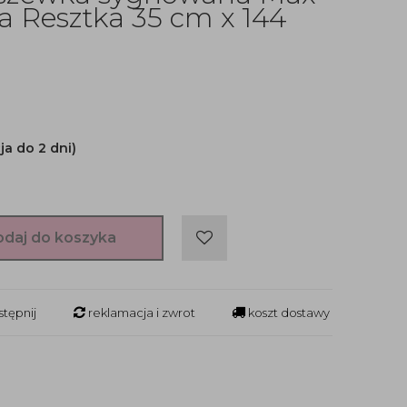
a Resztka 35 cm x 144
ja do 2 dni)
odaj do koszyka
tępnij
reklamacja i zwrot
koszt dostawy