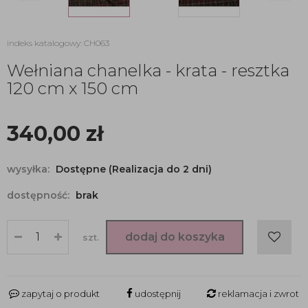
indeks katalogowy: CH063
Wełniana chanelka - krata - resztka
120 cm x 150 cm
340,00
zł
wysyłka:
Dostępne (Realizacja do 2 dni)
dostępność:
brak
dodaj do koszyka
szt.
zapytaj o produkt
udostępnij
reklamacja i zwrot