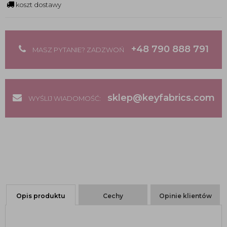
koszt dostawy
+48 790 888 791
MASZ PYTANIE? ZADZWOŃ
sklep@keyfabrics.com
WYŚLIJ WIADOMOŚĆ:
Opis produktu
Cechy
Opinie klientów