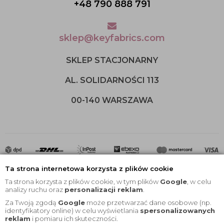
+48 790 888 791
sklep@keyfabrics.com
SKLEP STACJONARNY
AL. SOLIDARNOŚCI 113
00-140 WARSZAWA
Ta strona internetowa korzysta z plików cookie
Ta strona korzysta z plików cookie, w tym plików
Google
, w celu
analizy ruchu oraz
personalizacji reklam
.
Za Twoją zgodą
Google
może przetwarzać dane osobowe (np.
2020 © Wszelkie Prawa Zastrzeżone |
KEYfabrics
identyfikatory online) w celu wyświetlania
spersonalizowanych
reklam
i pomiaru ich skuteczności.
Projekt i oprogramowanie sklepu:
Ebexo