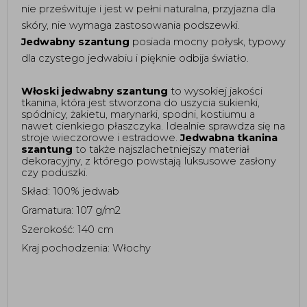
nie prześwituje i jest w pełni naturalna, przyjazna dla
skóry, nie wymaga zastosowania podszewki.
Jedwabny szantung
posiada mocny połysk, typowy
dla czystego jedwabiu i pięknie odbija światło.
Włoski jedwabny szantung
to wysokiej jakości
tkanina, która jest stworzona do uszycia sukienki,
spódnicy, żakietu, marynarki, spodni, kostiumu a
nawet cienkiego płaszczyka. Idealnie sprawdza się na
stroje wieczorowe i estradowe.
Jedwabna tkanina
szantung
to także najszlachetniejszy materiał
dekoracyjny, z którego powstają luksusowe zasłony
czy poduszki.
Skład: 100% jedwab
Gramatura: 107 g/m2
Szerokość: 140 cm
Kraj pochodzenia: Włochy