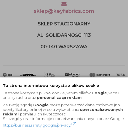
sklep@keyfabrics.com
SKLEP STACJONARNY
AL. SOLIDARNOŚCI 113
00-140 WARSZAWA
Ta strona internetowa korzysta z plików cookie
Ta strona korzysta z plików cookie, w tym plików
Google
, w celu
analizy ruchu oraz
personalizacji reklam
.
Za Twoją zgodą
Google
może przetwarzać dane osobowe (np.
2020 © Wszelkie Prawa Zastrzeżone |
KEYfabrics
identyfikatory online) w celu wyświetlania
spersonalizowanych
reklam
i pomiaru ich skuteczności.
Projekt i oprogramowanie sklepu:
Ebexo
Szczegóły oraz informacje o przetwarzaniu danych przez Google:
https://business.safety.google/privacy/