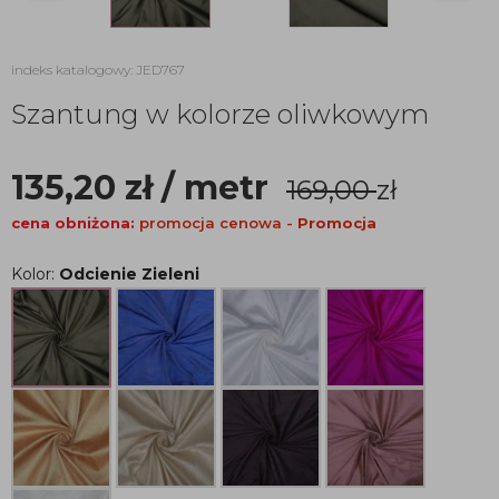
indeks katalogowy: JED767
Szantung w kolorze oliwkowym
135,20
zł
/ metr
169,00
zł
cena obniżona:
promocja cenowa -
Promocja
Kolor:
Odcienie Zieleni