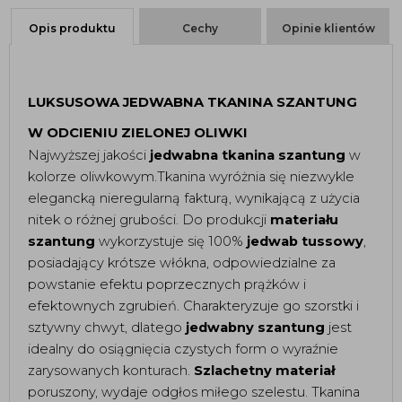
Opis produktu
Cechy
Opinie klientów
LUKSUSOWA JEDWABNA TKANINA SZANTUNG
W ODCIENIU ZIELONEJ OLIWKI
Najwyższej jakości
jedwabna tkanina szantung
w
kolorze oliwkowym
.Tkanina wyróżnia się niezwykle
elegancką nieregularną fakturą, wynikającą z użycia
nitek o różnej grubości. Do produkcji
materiału
szantung
wykorzystuje się 100%
jedwab tussowy
,
posiadający krótsze włókna, odpowiedzialne za
powstanie efektu poprzecznych prążków i
efektownych zgrubień. Charakteryzuje go szorstki i
sztywny chwyt, dlatego
jedwabny szantung
jest
idealny do osiągnięcia czystych form o wyraźnie
zarysowanych konturach.
Szlachetny materiał
poruszony, wydaje odgłos miłego szelestu. Tkanina