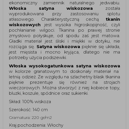
ekonomiczny zamiennik naturalnego jedwabiu.
Włoska satyna wiskozowa
została
wyprodukowana przy zastosowaniu splotu
atłasowego. Charakterystyczną cechą
tkanin
wiskozowych
jest wysoka higroskopijność, czyli
pochłanianie wilgoci. Tkanina po prawej stronie
zmysłowo połyskuje, od spodu zaś jest matowa.
Gładki materiał jest śliski i miękki w dotyku, nie
rozciąga się.
Satyna wiskozowa
pięknie się układa,
jest mięsista i mocno kryjąca, dlatego nie ma
potrzeby użycia podszewki.
Włoska wysokogatunkowa satyna wiskozowa
w kolorze granatowym to doskonały materiał na
letnią odzież. Ze względu na szlachetny blask tkanina
pięknie prezentuje się również na strojach
wieczorowych. Można stworzyć z niej kobiece topy,
bluzki, koszule, spódnice oraz sukienki.
Skład: 100% wiskoza
Szerokość: 140 cm
Gramatura: 220 gr/m2
Kraj pochodzenia: Włochy