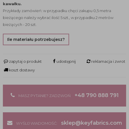
kawałku.
Przykłady zamówień: w przypadku chęci zakupu 0,5 metra
bieżącego należy wybrać ilość 5 szt., w przypadku 2 metrów
bieżących - 20 szt.
Ile materiału potrzebujesz?
zapytaj o produkt
udostępnij
reklamacja i zwrot
koszt dostawy
+48 790 888 791
MASZ PYTANIE? ZADZWOŃ
sklep@keyfabrics.com
WYŚLIJ WIADOMOŚĆ: