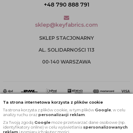
+48 790 888 791
sklep@keyfabrics.com
SKLEP STACJONARNY
AL. SOLIDARNOŚCI 113
00-140 WARSZAWA
Ta strona internetowa korzysta z plików cookie
Ta strona korzysta z plików cookie, w tym plików
Google
, w celu
analizy ruchu oraz
personalizacji reklam
.
Za Twoją zgodą
Google
może przetwarzać dane osobowe (np.
2020 © Wszelkie Prawa Zastrzeżone |
KEYfabrics
identyfikatory online) w celu wyświetlania
spersonalizowanych
reklam
i pomiaru ich skuteczności.