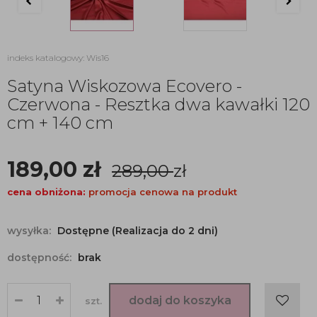
indeks katalogowy: Wis16
Satyna Wiskozowa Ecovero -
Czerwona - Resztka dwa kawałki 120
cm + 140 cm
189,00
zł
289,00
zł
cena obniżona:
promocja cenowa na produkt
wysyłka:
Dostępne (Realizacja do 2 dni)
dostępność:
brak
dodaj do koszyka
szt.