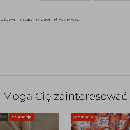
 różowym z szarym - geometryczny wzór
Mogą Cię zainteresować
ller
promocja
promocja