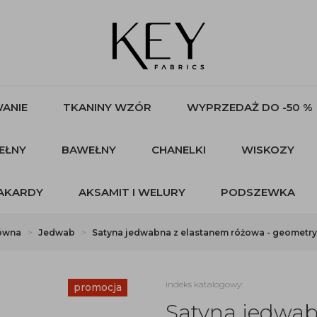
ANIE
TKANINY WZÓR
WYPRZEDAŻ DO -50 %
EŁNY
BAWEŁNY
CHANELKI
WISKOZY
AKARDY
AKSAMIT I WELURY
PODSZEWKA
łówna
Jedwab
Satyna jedwabna z elastanem różowa - geometr
indeks katalogowy:
promocja
Satyna jedwab