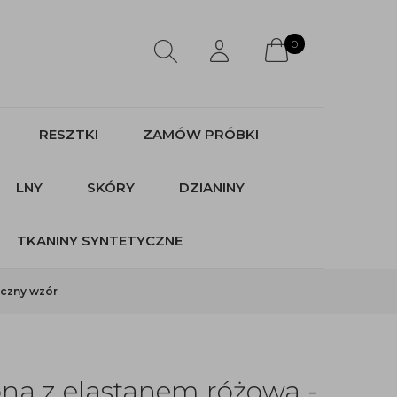
0
RESZTKI
ZAMÓW PRÓBKI
LNY
SKÓRY
DZIANINY
TKANINY SYNTETYCZNE
yczny wzór
na z elastanem różowa -