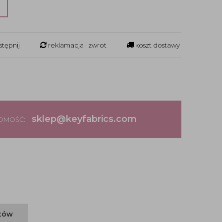
?
tępnij
reklamacja i zwrot
koszt dostawy
sklep@keyfabrics.com
DOMOŚĆ:
ntów