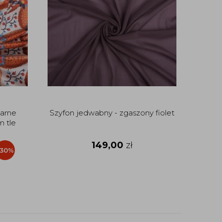
larne
Szyfon jedwabny - zgaszony fiolet
Sat
m tle
p
149,00
zł
-30%