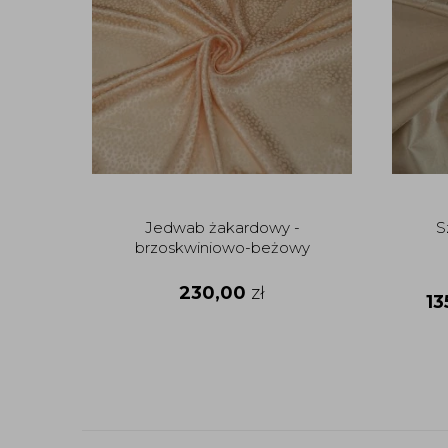
Jedwab żakardowy -
S
brzoskwiniowo-beżowy
230,00
zł
13