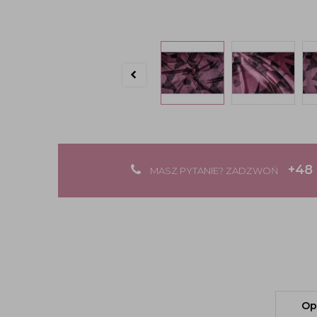
+48 
MASZ PYTANIE? ZADZWOŃ
Op