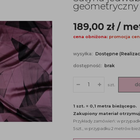
geometryczny
189,00
zł
/ me
cena obniżona:
promocja cen
wysyłka:
Dostępne (Realizac
dostępność:
brak
d
szt.
1 szt. = 0,1 metra bieżącego.
Zakupiony materiał otrzymu
Przykłady zamówień: w przypadku
5 szt., w przypadku 2 metrów bież