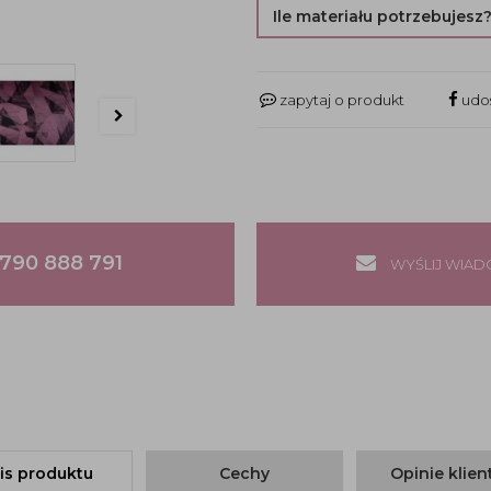
Ile materiału potrzebujesz
zapytaj o produkt
udos
790 888 791
WYŚLIJ WIA
is produktu
Cechy
Opinie klie