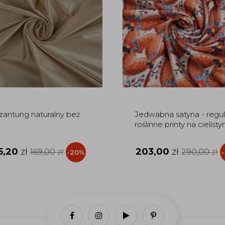
zantung naturalny beż
Jedwabna satyna - regu
roślinne printy na cielisty
5,20
zł
203,00
zł
169,00
zł
290,00
zł
-20%