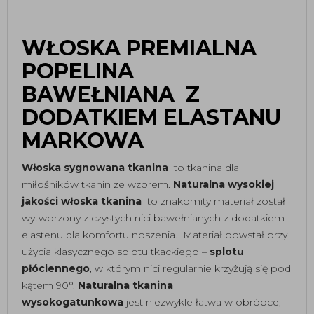
WŁOSKA PREMIALNA
POPELINA
BAWEŁNIANA Z
DODATKIEM ELASTANU
MARKOWA
Włoska sygnowana tkanina
to tkanina dla
miłośników tkanin ze wzorem.
Naturalna wysokiej
jakości włoska tkanina
to znakomity materiał
został
wytworzony z czystych nici bawełnianych z dodatkiem
elastenu dla komfortu noszenia.
Materiał powstał przy
użycia klasycznego splotu tkackiego –
splotu
płóciennego
, w którym nici regularnie krzyżują się pod
kątem 90°.
Naturalna tkanina
wysokogatunkowa
jest niezwykle łatwa w obróbce,