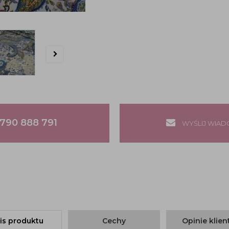
790 888 791
WYŚLIJ WIA
is produktu
Cechy
Opinie klie