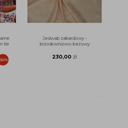
larne
Jedwab żakardowy -
m tle
brzoskwiniowo-beżowy
230,00
zł
-30%