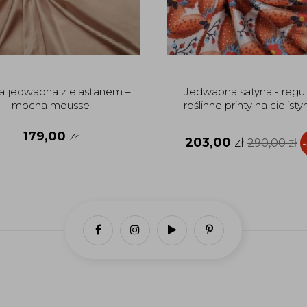
a jedwabna z elastanem –
Jedwabna satyna - regu
mocha mousse
roślinne printy na cielisty
179,00
zł
203,00
zł
290,00
zł