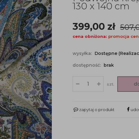
130 x 140 cm
399,00
zł
507,
cena obniżona:
promocja cen
wysyłka:
Dostępne (Realizac
dostępność:
brak
d
szt.
zapytaj o produkt
udos