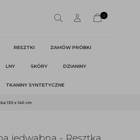
0
RESZTKI
ZAMÓW PRÓBKI
LNY
SKÓRY
DZIANINY
TKANINY SYNTETYCZNE
ka 130 x 140 cm
a jedwabna - Resztka