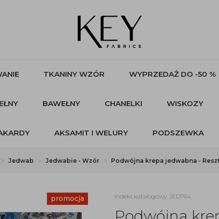
ANIE
TKANINY WZÓR
WYPRZEDAŻ DO -50 %
EŁNY
BAWEŁNY
CHANELKI
WISKOZY
AKARDY
AKSAMIT I WELURY
PODSZEWKA
Jedwab
Jedwabie - Wzór
Podwójna krepa jedwabna - Reszt
indeks katalogowy: JED764
promocja
Podwójna krep