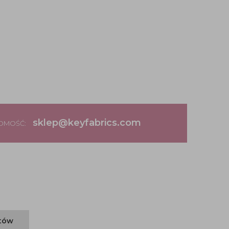
sklep@keyfabrics.com
DOMOŚĆ:
ntów