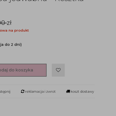
00
zł
owa na produkt
ja do 2 dni)
odaj do koszyka
tępnij
reklamacja i zwrot
koszt dostawy