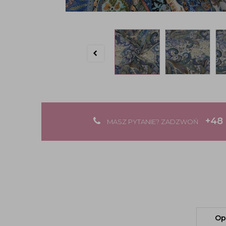
+48 
MASZ PYTANIE? ZADZWOŃ
Op