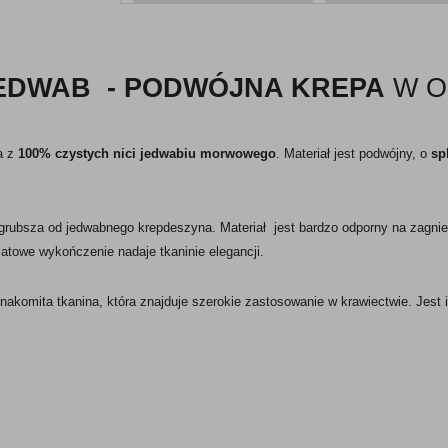
JEDWAB - PODWÓJNA KREPA
W O
a z
100% czystych nici jedwabiu morwowego
. Materiał jest podwójny, o
sp
grubsza od jedwabnego krepdeszyna. Materiał jest bardzo odporny na zagniec
atowe wykończenie nadaje tkaninie elegancji.
nakomita tkanina, która znajduje szerokie zastosowanie w krawiectwie. Jest 