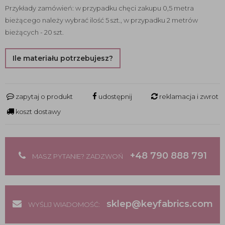
Przykłady zamówień: w przypadku chęci zakupu 0,5 metra
bieżącego należy wybrać ilość 5 szt., w przypadku 2 metrów
bieżących - 20 szt.
Ile materiału potrzebujesz?
zapytaj o produkt
udostępnij
reklamacja i zwrot
koszt dostawy
+48 790 888 791
MASZ PYTANIE? ZADZWOŃ
sklep@keyfabrics.com
WYŚLIJ WIADOMOŚĆ: