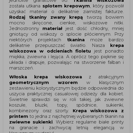
jednolite granatowe tło. 
Tkanina wiskozowa
została utkana 
splotem krepowym
, który pozwolił 
uzyskać materiał o delikatnie ziarnistej fakturze. 
Rodzaj tkaniny zwany krepą
 tworzą bowiem 
mocno skręcone, cienkie, wiskozowe nitki. 
Jednostronny 
materiał
 jest dość chłodny, mniej 
gniotący od wiskozy o splocie płóciennym. Przy 
niektórych projektach 
tkanina
 może bardzo 
delikatnie przepuszczać światło. Nasza 
krepa 
wiskozowa w odcieniach fioletu
 jest ponadto 
miękka, zwiewna i lejąca. A oprócz tego pięknie się 
układa i drapuje, pozwalając na stworzenie falban i 
marszczeń.  
Włoska krepa wiskozowa 
z atrakcyjnym 
geometrycznym wzorem
 w klasycznym 
zestawieniu kolorystycznym będzie odpowiednia do 
uszycia praktycznej casualowej odzieży dla kobiet. 
Świetnie sprawdzi się w roli takiej, jak zwiewne 
koszule, bluzki, topy, spódnice, sukienki, 
kombinezony oraz szorty. 
Krepa wiskozowa z 
printem
 to jedna z najchętniej wybieranych tkanin na 
zwiewne sukienki
. Wybierz regularne białe printy 
na granacie i zachwycaj letnią elegancją w 