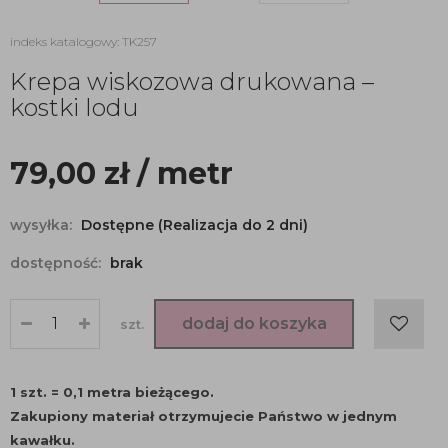
indeks katalogowy: TK257
Krepa wiskozowa drukowana –
kostki lodu
79,00
zł
/ metr
wysyłka:
Dostępne (Realizacja do 2 dni)
dostępność:
brak
dodaj do koszyka
szt.
1 szt. = 0,1 metra bieżącego.
Zakupiony materiał otrzymujecie Państwo w jednym
kawałku.