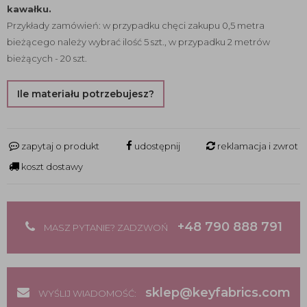
kawałku.
Przykłady zamówień: w przypadku chęci zakupu 0,5 metra
bieżącego należy wybrać ilość 5 szt., w przypadku 2 metrów
bieżących - 20 szt.
Ile materiału potrzebujesz?
zapytaj o produkt
udostępnij
reklamacja i zwrot
koszt dostawy
+48 790 888 791
MASZ PYTANIE? ZADZWOŃ
sklep@keyfabrics.com
WYŚLIJ WIADOMOŚĆ: