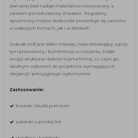
złamanej bieli nadaje materiałowi nowoczesny, a
zarazem ponadczasowy charakter. Regularny,
dynamiczny motyw doskonale prezentuje się zarówno
w większych formach, jak i w detalach.
Jedwab twill jest lekko mięsisty, nieprześwitujący, a przy
tym przewiewny i komfortowy w noszeniu. Dzięki
swojej strukturze dobrze trzyma formę, co czyni go
idealnym wyborem do projektów wymagających
elegancji i precyzyjnego wykończenia.
Zastosowanie:
koszule i bluzki premium
sukienki o prostej linii
spódnice i komplety