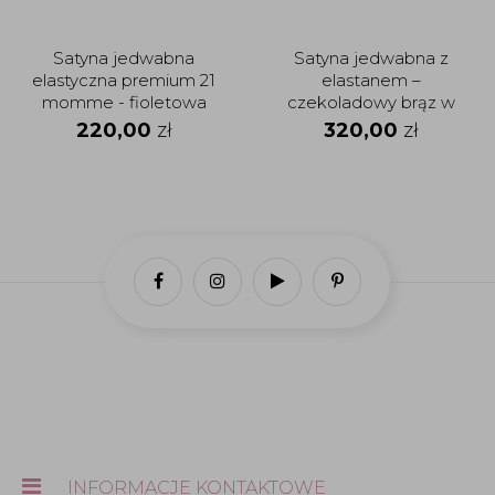
Satyna jedwabna
Satyna jedwabna z
elastyczna premium 21
elastanem –
momme - fioletowa
czekoladowy brąz w
orchidea
drobne czarne groszki
220,00
zł
320,00
zł
INFORMACJE KONTAKTOWE