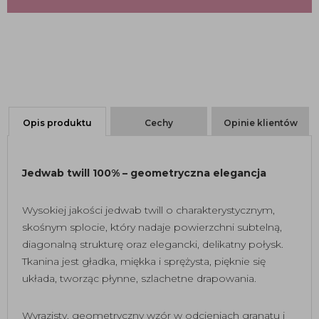
Opis produktu
Cechy
Opinie klientów
Jedwab twill 100% – geometryczna elegancja
Wysokiej jakości jedwab twill o charakterystycznym,
skośnym splocie, który nadaje powierzchni subtelną,
diagonalną strukturę oraz elegancki, delikatny połysk.
Tkanina jest gładka, miękka i sprężysta, pięknie się
układa, tworząc płynne, szlachetne drapowania.
Wyrazisty, geometryczny wzór w odcieniach granatu i