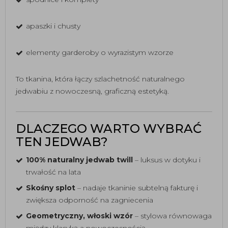
apaszki i chusty
elementy garderoby o wyrazistym wzorze
To tkanina, która łączy szlachetność naturalnego
jedwabiu z nowoczesną, graficzną estetyką.
DLACZEGO WARTO WYBRAĆ
TEN JEDWAB?
100% naturalny jedwab twill
– luksus w dotyku i
trwałość na lata
Skośny splot
– nadaje tkaninie subtelną fakturę i
zwiększa odporność na zagniecenia
Geometryczny, włoski wzór
– stylowa równowaga