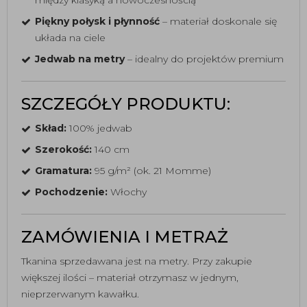
między klasyką a nowoczesnością
Piękny połysk i płynność
– materiał doskonale się
układa na ciele
Jedwab na metry
– idealny do projektów premium
SZCZEGÓŁY PRODUKTU:
Skład:
100% jedwab
Szerokość:
140 cm
Gramatura:
95 g/m² (ok. 21 Momme)
Pochodzenie:
Włochy
ZAMÓWIENIA I METRAŻ
Tkanina sprzedawana jest na metry. Przy zakupie
większej ilości – materiał otrzymasz w jednym,
nieprzerwanym kawałku.