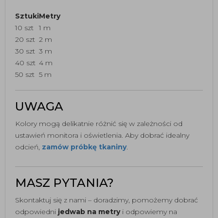
Sztuki
Metry
10 szt
1 m
20 szt
2 m
30 szt
3 m
40 szt
4 m
50 szt
5 m
UWAGA
Kolory mogą delikatnie różnić się w zależności od
ustawień monitora i oświetlenia. Aby dobrać idealny
odcień,
zamów próbkę tkaniny
.
MASZ PYTANIA?
Skontaktuj się z nami – doradzimy, pomożemy dobrać
odpowiedni
jedwab na metry
i odpowiemy na