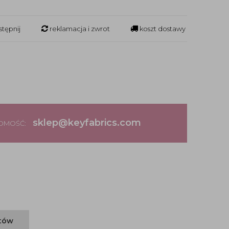
tępnij
reklamacja i zwrot
koszt dostawy
sklep@keyfabrics.com
DOMOŚĆ:
ntów