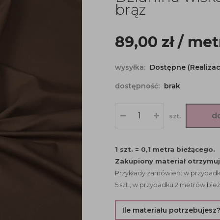
brąz
89,00
zł
/ met
wysyłka:
Dostępne (Realizac
dostępność:
brak
d
szt.
1 szt. = 0,1 metra bieżącego.
Zakupiony materiał otrzymu
Przykłady zamówień: w przypadku
5 szt., w przypadku 2 metrów bież
Ile materiału potrzebujesz