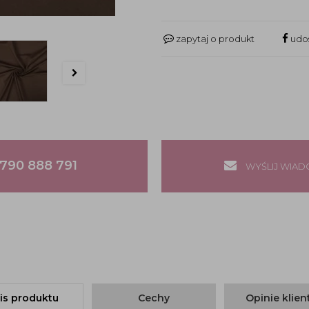
zapytaj o produkt
udos
790 888 791
WYŚLIJ WIA
is produktu
Cechy
Opinie klie