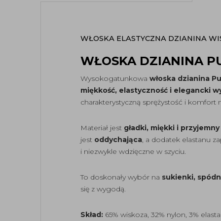
WŁOSKA ELASTYCZNA DZIANINA W
WŁOSKA DZIANINA PU
Wysokogatunkowa
włoska dzianina P
miękkość, elastyczność i elegancki w
charakterystyczną sprężystość i komfort 
Materiał jest
gładki, miękki i przyjemn
jest
oddychająca
, a dodatek elastanu z
i niezwykle wdzięczne w szyciu.
To doskonały wybór na
sukienki, spódn
się z wygodą.
Skład:
65% wiskoza, 32% nylon, 3% elast