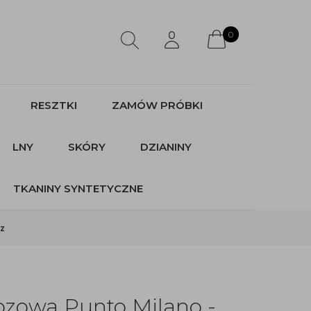
0
RESZTKI
ZAMÓW PRÓBKI
LNY
SKÓRY
DZIANINY
TKANINY SYNTETYCZNE
ąz
ozowa Punto Milano -