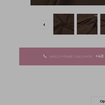
+48 
MASZ PYTANIE? ZADZWOŃ
Op