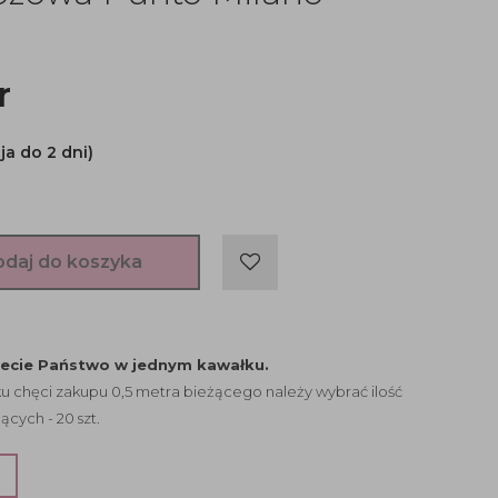
r
ja do 2 dni)
odaj do koszyka
jecie Państwo w jednym kawałku.
 chęci zakupu 0,5 metra bieżącego należy wybrać ilość
ących - 20 szt.
?