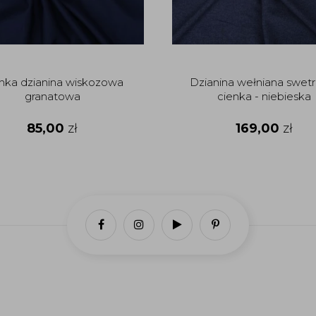
nka dzianina wiskozowa
Dzianina wełniana swet
granatowa
cienka - niebieska
85,00
zł
169,00
zł