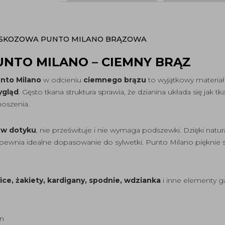
ISKOZOWA PUNTO MILANO BRĄZOWA
NTO MILANO – CIEMNY BRĄZ
unto Milano
w odcieniu
ciemnego brązu
to wyjątkowy materiał
ygląd
. Gęsto tkana struktura sprawia, że dzianina układa się jak 
noszenia.
y w dotyku
, nie prześwituje i nie wymaga podszewki. Dzięki n
apewnia idealne dopasowanie do sylwetki. Punto Milano pięknie s
ice, żakiety, kardigany, spodnie, wdzianka
i inne elementy g
an