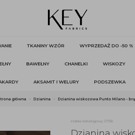
ANIE
TKANINY WZÓR
WYPRZEDAŻ DO -50 %
EŁNY
BAWEŁNY
CHANELKI
WISKOZY
AKARDY
AKSAMIT I WELURY
PODSZEWKA
Strona główna
Dzianina
Dzianina wiskozowa Punto Milano - br
indeks katalogowy: D756
Dzianina wisk