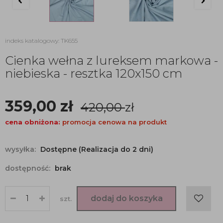
indeks katalogowy: TK655
Cienka wełna z lureksem markowa -
niebieska - resztka 120x150 cm
359,00
zł
420,00
zł
cena obniżona:
promocja cenowa na produkt
wysyłka:
Dostępne (Realizacja do 2 dni)
dostępność:
brak
dodaj do koszyka
szt.