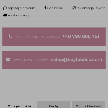
zapytaj o produkt
udostępnij
reklamacja i zwrot
koszt dostawy
+48 790 888 791
MASZ PYTANIE? ZADZWOŃ
sklep@keyfabrics.com
WYŚLIJ WIADOMOŚĆ:
Opis produktu
Cechy
Opinie klientów