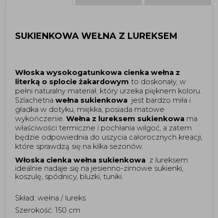
SUKIENKOWA WEŁNA Z LUREKSEM
Włoska wysokogatunkowa cienka wełna z 
literką o splocie żakardowym 
to doskonały, w 
pełni naturalny materiał, który urzeka pięknem koloru. 
Szlachetna 
wełna sukienkowa
 jest bardzo miła i 
gładka w dotyku, miękka, posiada matowe 
wykończenie. 
Wełna z lureksem sukienkowa
 ma 
właściwości termiczne i pochłania wilgoć, a zatem 
będzie odpowiednia do uszycia całorocznych kreacji, 
które sprawdzą się na kilka sezonów. 
Włoska cienka wełna sukienkowa
 z lureksem 
idealnie nadaje się na jesienno-zimowe sukienki, 
koszulę, spódnicy, bluzki, tuniki.
Skład: wełna / lureks 
Szerokość: 150 cm 