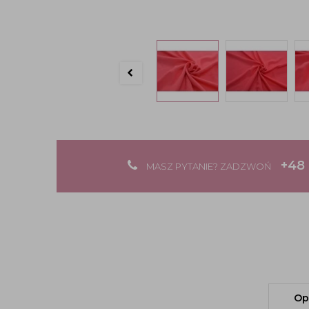
+48 
MASZ PYTANIE? ZADZWOŃ
Op