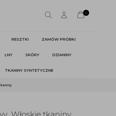
0
RESZTKI
ZAMÓW PRÓBKI
LNY
SKÓRY
DZIANINY
TKANINY SYNTETYCZNE
tkaniny
y. Włoskie tkaniny