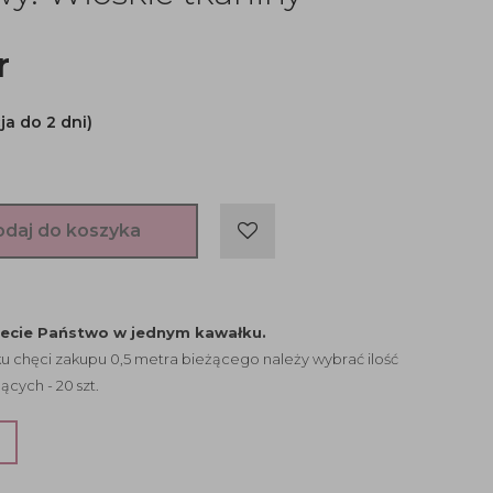
r
ja do 2 dni)
odaj do koszyka
jecie Państwo w jednym kawałku.
 chęci zakupu 0,5 metra bieżącego należy wybrać ilość
ących - 20 szt.
?