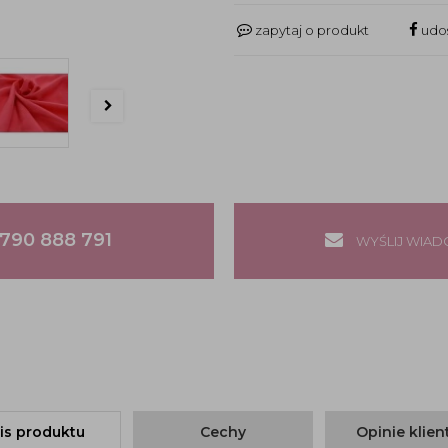
zapytaj o produkt
udos
790 888 791
WYŚLIJ WIA
is produktu
Cechy
Opinie klie