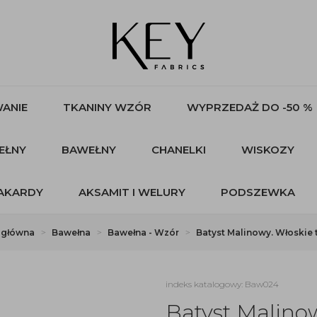
ANIE
TKANINY WZÓR
WYPRZEDAŻ DO -50 %
EŁNY
BAWEŁNY
CHANELKI
WISKOZY
AKARDY
AKSAMIT I WELURY
PODSZEWKA
 główna
Bawełna
Bawełna - Wzór
Batyst Malinowy. Włoskie 
indeks katalogowy: Baw024
Batyst Malinow