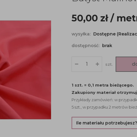
50,00
zł
/ met
wysyłka:
Dostępne (Realizac
dostępność:
brak
d
szt.
1 szt. = 0,1 metra bieżącego.
Zakupiony materiał otrzymu
Przykłady zamówień: w przypadku
5 szt., w przypadku 2 metrów bież
Ile materiału potrzebujesz