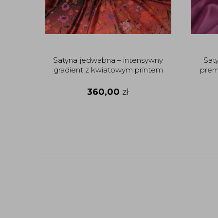
Satyna jedwabna – intensywny
Sat
gradient z kwiatowym printem
prem
360,00
zł