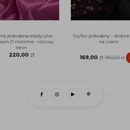
yna jedwabna elastyczna
Szyfon jedwabny - drobne
ium 21 momme - różowy
na czerni
neon
220,00
zł
169,00
zł
190,00
zł
-