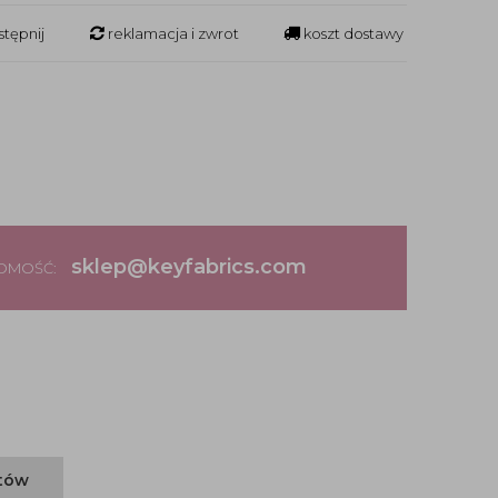
tępnij
reklamacja i zwrot
koszt dostawy
sklep@keyfabrics.com
DOMOŚĆ:
ntów