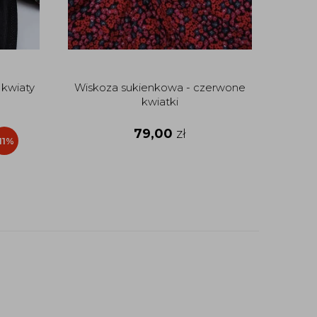
 kwiaty
Wiskoza sukienkowa - czerwone
Baweł
kwiatki
79,00
zł
7
11%