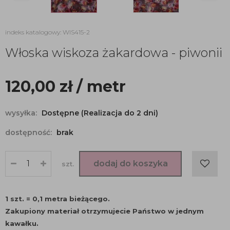
indeks katalogowy: WIS415-2
Włoska wiskoza żakardowa - piwonii
120,00
zł
/ metr
wysyłka:
Dostępne (Realizacja do 2 dni)
dostępność:
brak
dodaj do koszyka
szt.
1 szt. = 0,1 metra bieżącego.
Zakupiony materiał otrzymujecie Państwo w jednym
kawałku.