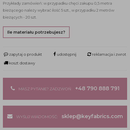
Przykłady zamówień: w przypadku chęci zakupu 0,5 metra
bieżącego należy wybrać ilość 5 szt., w przypadku 2 metrów
bieżących - 20 szt.
Ile materiału potrzebujesz?
zapytaj o produkt
udostępnij
reklamacja i zwrot
koszt dostawy
+48 790 888 791
MASZ PYTANIE? ZADZWOŃ
sklep@keyfabrics.com
WYŚLIJ WIADOMOŚĆ: