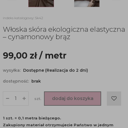
indeks katalogowy: Sk42
Włoska skóra ekologiczna elastyczna
– cynamonowy brąz
99,00
zł
/ metr
wysyłka:
Dostępne (Realizacja do 2 dni)
dostępność:
brak
dodaj do koszyka
szt.
1 szt. = 0,1 metra bieżącego.
Zakupiony materiał otrzymujecie Państwo w jednym