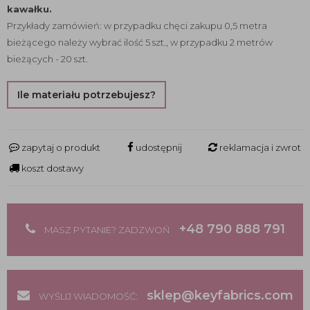
kawałku.
Przykłady zamówień: w przypadku chęci zakupu 0,5 metra
bieżącego należy wybrać ilość 5 szt., w przypadku 2 metrów
bieżących - 20 szt.
Ile materiału potrzebujesz?
zapytaj o produkt
udostępnij
reklamacja i zwrot
koszt dostawy
+48 790 888 791
MASZ PYTANIE? ZADZWOŃ
sklep@keyfabrics.com
WYŚLIJ WIADOMOŚĆ: