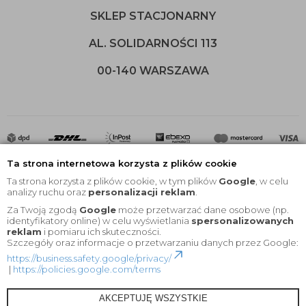
SKLEP STACJONARNY
AL. SOLIDARNOŚCI 113
00-140 WARSZAWA
Ta strona internetowa korzysta z plików cookie
Ta strona korzysta z plików cookie, w tym plików
Google
, w celu
analizy ruchu oraz
personalizacji reklam
.
Za Twoją zgodą
Google
może przetwarzać dane osobowe (np.
2020 © Wszelkie Prawa Zastrzeżone |
KEYfabrics
identyfikatory online) w celu wyświetlania
spersonalizowanych
reklam
i pomiaru ich skuteczności.
Projekt i oprogramowanie sklepu:
Ebexo
Szczegóły oraz informacje o przetwarzaniu danych przez Google:
https://business.safety.google/privacy/
|
https://policies.google.com/terms
AKCEPTUJĘ WSZYSTKIE