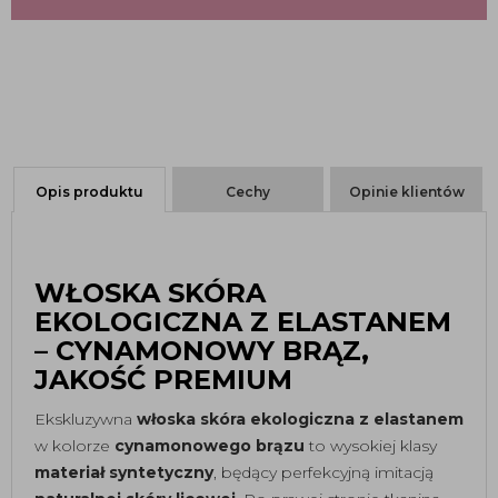
Opis produktu
Cechy
Opinie klientów
WŁOSKA SKÓRA
EKOLOGICZNA Z ELASTANEM
– CYNAMONOWY BRĄZ,
JAKOŚĆ PREMIUM
Ekskluzywna
włoska skóra ekologiczna z elastanem
w kolorze
cynamonowego brązu
to wysokiej klasy
materiał syntetyczny
, będący perfekcyjną imitacją