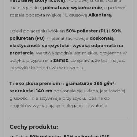
naturalnej skóry licowej
. Po prawej stronie tkanina
ma eleganckie,
półmatowe wykończenie
, a po lewej
została podszyta miękką i luksusową
Alkantarą.
Dzięki połączeniu włókien
50% poliester (PL)
i
50%
poliuretan (PU)
, materiał zachowuje
doskonałą
elastyczność
,
sprężystość
i
wysoką odporność na
przetarcia
. Warstwa spodnia jest miękka, przyjemna w
dotyku, przypomina
zamsz
, co sprawia, że tkanina jest
niezwykle komfortowa w noszeniu.
Ta
eko skóra premium
o
gramaturze 365 g/m²
i
szerokości 140 cm
doskonale się układa, jest średniej
grubości i nie sztywnieje przy szyciu. Idealna do
projektów wymagających elegancji i trwałości.
Cechy produktu:
Skład:
50% poliester, 50% poliuretan (PU)