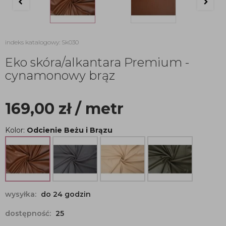
indeks katalogowy: Sk030
Eko skóra/alkantara Premium -
cynamonowy brąz
169,00
zł
/ metr
Kolor:
Odcienie Beżu i Brązu
wysyłka:
do 24 godzin
dostępność:
25