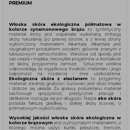
PREMIUM
Włoska skóra ekologiczna półmatowa w 
kolorze cynamonowego brązu 
to syntetyczny 
materiał, który jest wspaniale wykonaną imitacją 
skóry naturalnej po prawej stronie, a z lewej strony 
wykończony materiałem Alkantara. Alkantara jest 
oryginalnym produktem włoskim, glównie znanym z 
luksusowych samochodów.
Warstwa od spodu jest
zaś ciepła i miękka, niezwykle przyjemna w kontakcie
ze skórą, przypomina zamsze.
Sztuczne włókna 
odpowiadają za wyjątkową trwałość materiału i jego 
odporność na rozdarcie i inne uszkodzenia. 
Ekologiczna skóra z elastanem 
to przyjemny 
materiał, średniej grubości. Surowiec jest dość miękki 
i dobrze się układa. Za sprawą poliuretanu materiał 
zachowuje sprężystość, plastycznie pracuje i 
delikatnie rozciąga się po długości. Nasza 
eko skóra
posiada fakturę gładkiej i śliskiej skóry licowej, o 
półmatowym wykończeniu. 
Wysokiej jakości włoska skóra ekologiczna w 
kolorze brązowym 
jest wytrzymałym materiałem, z 
którego można uszyć kurtki, płaszcze, trencze, 