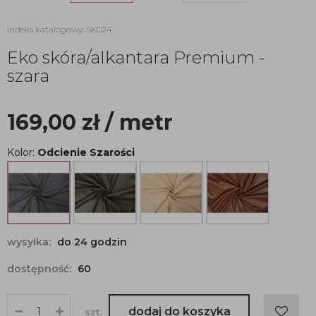
indeks katalogowy: SK024
Eko skóra/alkantara Premium -
szara
169,00
zł
/ metr
Kolor:
Odcienie Szarości
wysyłka:
do 24 godzin
dostępność:
60
dodaj do koszyka
szt.