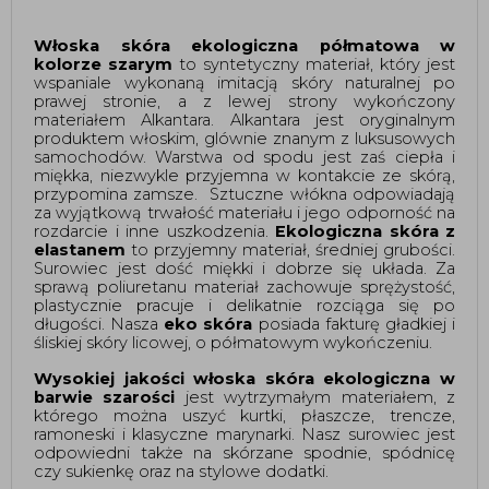
Włoska skóra ekologiczna półmatowa w 
kolorze szarym 
to syntetyczny materiał, który jest 
wspaniale wykonaną imitacją skóry naturalnej po 
prawej stronie, a z lewej strony wykończony 
materiałem Alkantara. Alkantara jest oryginalnym 
produktem włoskim, glównie znanym z luksusowych 
samochodów.
Warstwa od spodu jest zaś ciepła i
miękka, niezwykle przyjemna w kontakcie ze skórą,
przypomina zamsze.
Sztuczne włókna odpowiadają 
za wyjątkową trwałość materiału i jego odporność na 
rozdarcie i inne uszkodzenia. 
Ekologiczna skóra z 
elastanem 
to przyjemny materiał, średniej grubości. 
Surowiec jest dość miękki i dobrze się układa. Za 
sprawą poliuretanu materiał zachowuje sprężystość, 
plastycznie pracuje i delikatnie rozciąga się po 
długości. Nasza 
eko skóra
 posiada fakturę gładkiej i 
śliskiej skóry licowej, o półmatowym wykończeniu. 
Wysokiej jakości włoska skóra ekologiczna w 
barwie szarości 
jest wytrzymałym materiałem, z 
którego można uszyć kurtki, płaszcze, trencze, 
ramoneski i klasyczne marynarki. Nasz surowiec jest 
odpowiedni także na skórzane spodnie, spódnicę 
czy sukienkę oraz na stylowe dodatki.