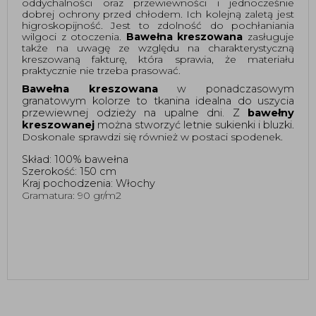
oddychalności oraz przewiewności i jednocześnie 
dobrej ochrony przed chłodem. Ich kolejną zaletą jest 
higroskopijność. Jest to zdolność do pochłaniania 
wilgoci z otoczenia. 
Bawełna kreszowana
 zasługuje 
także na uwagę ze względu na charakterystyczną 
kreszowaną fakturę, która sprawia, że materiału 
praktycznie nie trzeba prasować. 
Bawełna kreszowana 
w ponadczasowym 
granatowym kolorze to tkanina idealna do uszycia 
przewiewnej odzieży na upalne dni. Z 
bawełny 
kreszowanej
 można stworzyć letnie sukienki i bluzki
. 
Doskonale sprawdzi się również w postaci spodenek. 
Skład: 100% bawełna
Szerokość: 150 cm 
Kraj pochodzenia: Włochy
Gramatura: 90 gr/m2