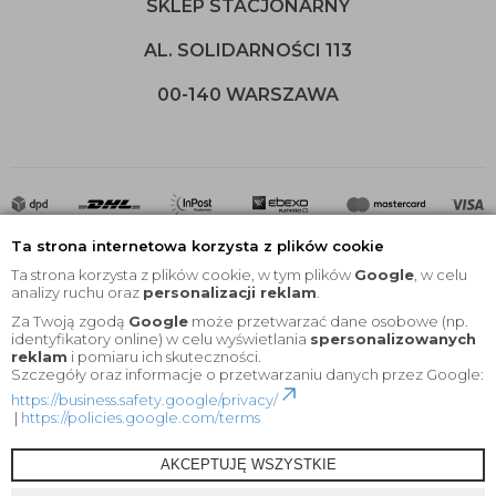
SKLEP STACJONARNY
AL. SOLIDARNOŚCI 113
00-140 WARSZAWA
Ta strona internetowa korzysta z plików cookie
Ta strona korzysta z plików cookie, w tym plików
Google
, w celu
analizy ruchu oraz
personalizacji reklam
.
Za Twoją zgodą
Google
może przetwarzać dane osobowe (np.
2020 © Wszelkie Prawa Zastrzeżone |
KEYfabrics
identyfikatory online) w celu wyświetlania
spersonalizowanych
reklam
i pomiaru ich skuteczności.
Projekt i oprogramowanie sklepu:
Ebexo
Szczegóły oraz informacje o przetwarzaniu danych przez Google:
https://business.safety.google/privacy/
|
https://policies.google.com/terms
AKCEPTUJĘ WSZYSTKIE