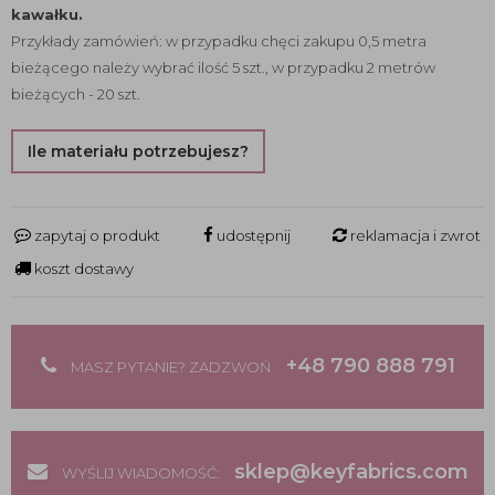
kawałku.
Przykłady zamówień: w przypadku chęci zakupu 0,5 metra
bieżącego należy wybrać ilość 5 szt., w przypadku 2 metrów
bieżących - 20 szt.
Ile materiału potrzebujesz?
zapytaj o produkt
udostępnij
reklamacja i zwrot
koszt dostawy
+48 790 888 791
MASZ PYTANIE? ZADZWOŃ
sklep@keyfabrics.com
WYŚLIJ WIADOMOŚĆ: