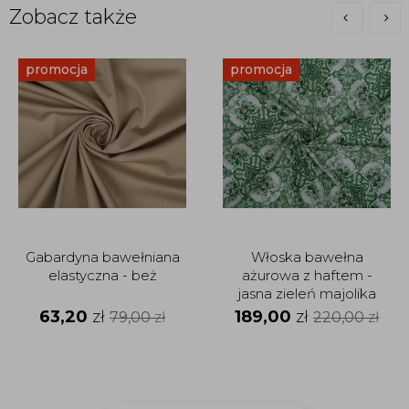
Zobacz także
promocja
promocja
Gabardyna bawełniana
Włoska bawełna
elastyczna - beż
ażurowa z haftem -
jasna zieleń majolika
63,20
zł
189,00
zł
79,00
zł
220,00
zł