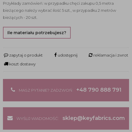
Przykłady zamówień: w przypadku chęci zakupu 0,5 metra
bieżącego należy wybrać ilość 5 szt., w przypadku 2 metrów
bieżących - 20 szt.
Ile materiału potrzebujesz?
zapytaj o produkt
udostępnij
reklamacja i zwrot
koszt dostawy
+48 790 888 791
MASZ PYTANIE? ZADZWOŃ
sklep@keyfabrics.com
WYŚLIJ WIADOMOŚĆ: