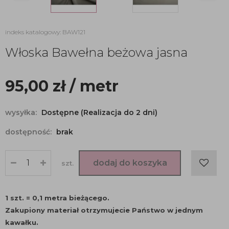
indeks katalogowy: BAW121
Włoska Bawełna beżowa jasna
95,00
zł
/ metr
wysyłka:
Dostępne (Realizacja do 2 dni)
dostępność:
brak
dodaj do koszyka
szt.
1 szt. = 0,1 metra bieżącego.
Zakupiony materiał otrzymujecie Państwo w jednym
kawałku.