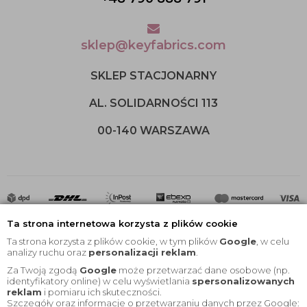
sklep@keyfabrics.com
SKLEP STACJONARNY
AL. SOLIDARNOŚCI 113
00-140 WARSZAWA
Ta strona internetowa korzysta z plików cookie
Ta strona korzysta z plików cookie, w tym plików
Google
, w celu
analizy ruchu oraz
personalizacji reklam
.
Za Twoją zgodą
Google
może przetwarzać dane osobowe (np.
2020 © Wszelkie Prawa Zastrzeżone |
KEYfabrics
identyfikatory online) w celu wyświetlania
spersonalizowanych
reklam
i pomiaru ich skuteczności.
Projekt i oprogramowanie sklepu:
Ebexo
Szczegóły oraz informacje o przetwarzaniu danych przez Google: