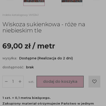
indeks katalogowy: WIS341
Wiskoza sukienkowa - róże na
niebieskim tle
69,00
zł
/ metr
wysyłka:
Dostępne (Realizacja do 2 dni)
dostępność:
brak
dodaj do koszyka
szt.
1 szt. = 0,1 metra bieżącego.
Zakupiony materiał otrzymujecie Państwo w jednym