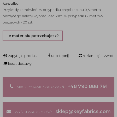
kawałku.
Przykłady zamówień: w przypadku chęci zakupu 0,5 metra
bieżącego należy wybrać ilość 5 szt., w przypadku 2 metrów
bieżących - 20 szt.
Ile materiału potrzebujesz?
zapytaj o produkt
udostępnij
reklamacja i zwrot
koszt dostawy
+48 790 888 791
MASZ PYTANIE? ZADZWOŃ
sklep@keyfabrics.com
WYŚLIJ WIADOMOŚĆ: