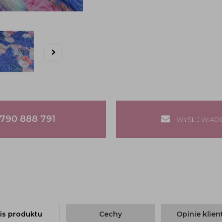
790 888 791
WYŚLIJ WIA
is produktu
Cechy
Opinie klie