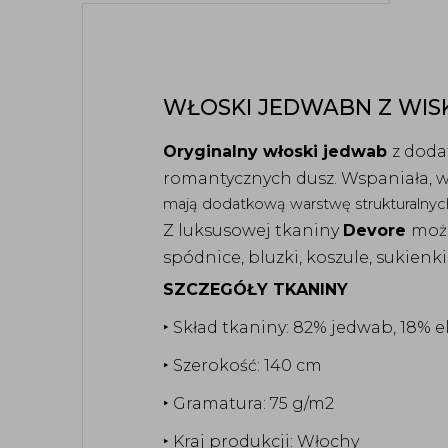
WŁOSKI JEDWABN Z WIS
Oryginalny włoski jedwab
z doda
romantycznych dusz. Wspaniała, w
mają dodatkową warstwę strukturalnych
Z luksusowej tkaniny
Devore
możn
spódnice, bluzki, koszule, sukienki,
SZCZEGÓŁY TKANINY
‣ Skład tkaniny: 82% jedwab, 18% e
‣ Szerokość: 140 cm
‣ Gramatura: 75 g/m2
‣ Kraj produkcji: Włochy