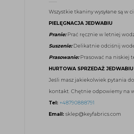
.........
Wszystkie tkaniny wysyłane są w c
PIELĘGNACJA JEDWABIU
Pranie:
Prać ręcznie w letniej wod
Suszenie:
Delikatnie odciśnij wodę
Prasowanie:
Prasować na niskiej te
HURTOWA SPRZEDAŻ JEDWABIU
Jeśli masz jakiekolwiek pytania d
kontakt. Chętnie odpowiemy na ws
Tel:
+48790888791
Email:
sklep@keyfabrics.com