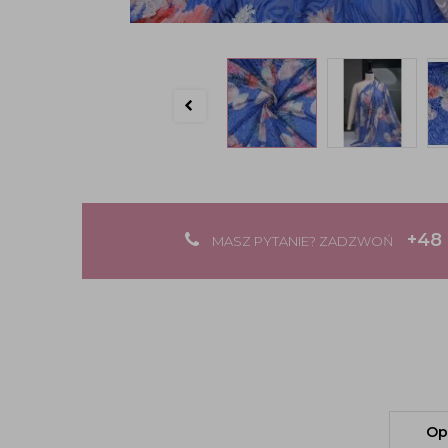
+48 
MASZ PYTANIE? ZADZWOŃ
Op