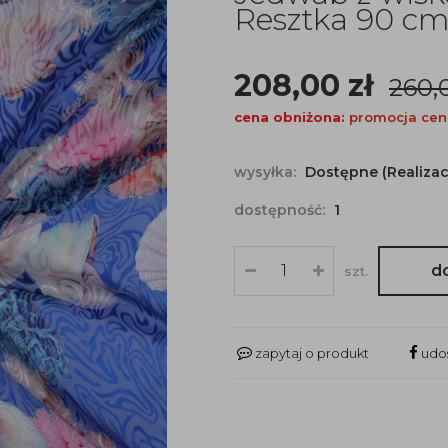
Resztka 90 cm
208,00
zł
260,
cena obniżona:
promocja cen
wysyłka:
Dostępne (Realizac
dostępność:
1
d
szt.
zapytaj o produkt
udos