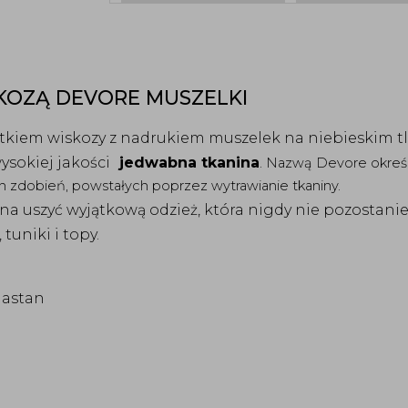
KOZĄ DEVORE MUSZELKI
tkiem wiskozy z nadrukiem muszelek na niebieskim t
ysokiej jakości
jedwabna tkanina
.
Nazwą
Devore określ
 zdobień, powstałych poprzez wytrawianie tkaniny.
a uszyć wyjątkową odzież, która nigdy nie pozostani
 tuniki i topy.
lastan