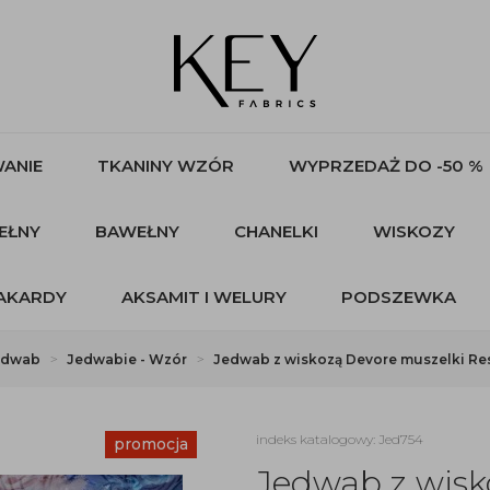
ANIE
TKANINY WZÓR
WYPRZEDAŻ DO -50 %
EŁNY
BAWEŁNY
CHANELKI
WISKOZY
AKARDY
AKSAMIT I WELURY
PODSZEWKA
edwab
Jedwabie - Wzór
Jedwab z wiskozą Devore muszelki Res
indeks katalogowy: Jed754
promocja
Jedwab z wisk