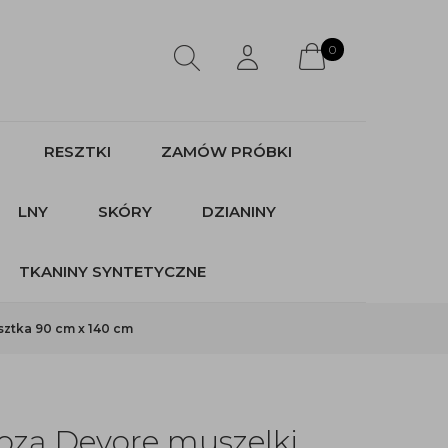
0
RESZTKI
ZAMÓW PRÓBKI
LNY
SKÓRY
DZIANINY
TKANINY SYNTETYCZNE
ztka 90 cm x 140 cm
ozą Devore muszelki