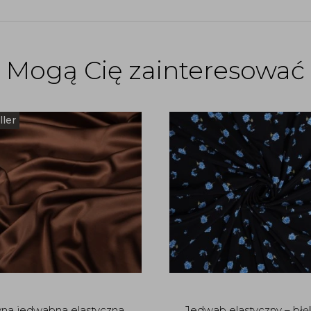
Mogą Cię zainteresować
ller
yna jedwabna elastyczna
Jedwab elastyczny – błę