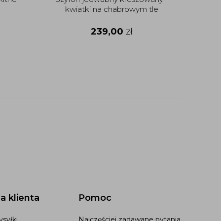
kwiatki na chabrowym tle
239,00
zł
a klienta
Pomoc
syłki
Najczęściej zadawane pytania