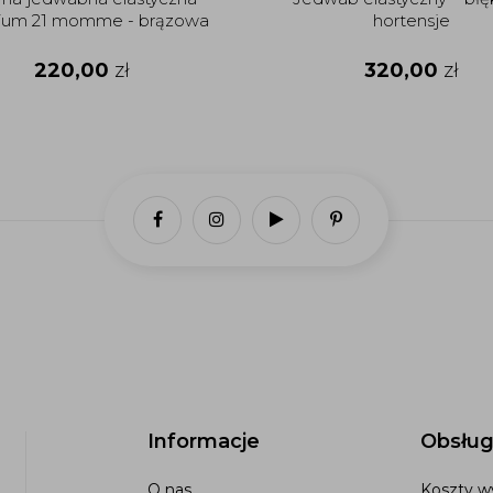
ium 21 momme - brązowa
hortensje
220,00
zł
320,00
zł
Informacje
Obsług
O nas
Koszty wy