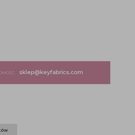
sklep@keyfabrics.com
DOMOŚĆ:
ntów