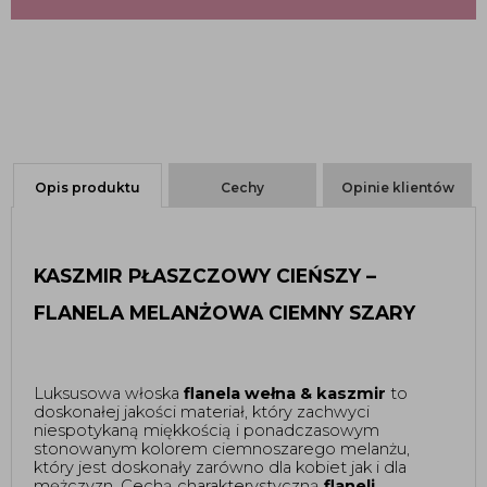
Opis produktu
Cechy
Opinie klientów
KASZMIR PŁASZCZOWY CIEŃSZY – 
FLANELA MELANŻOWA CIEMNY SZARY 
Luksusowa włoska 
flanela wełna & kaszmir
 to 
doskonałej jakości materiał, który zachwyci 
niespotykaną miękkością i ponadczasowym 
stonowanym kolorem ciemnoszarego melanżu, 
który jest doskonały zarówno dla kobiet jak i dla 
mężczyzn. Cechą charakterystyczną 
flaneli 