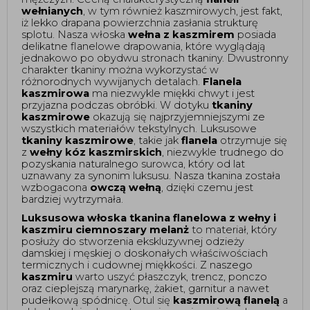
wełnianych
, w tym również kaszmirowych, jest fakt, 
iż lekko drapana powierzchnia zasłania strukturę 
splotu. Nasza włoska 
wełna z kaszmirem
 posiada 
delikatne flanelowe drapowania, które wyglądają 
jednakowo po obydwu stronach tkaniny. Dwustronny 
charakter tkaniny można wykorzystać w 
różnorodnych wywijanych detalach. 
Flanela 
kaszmirowa
 ma niezwykle miękki chwyt i jest 
przyjazna podczas obróbki. W dotyku 
tkaniny 
kaszmirowe
 okazują się najprzyjemniejszymi ze 
wszystkich materiałów tekstylnych. Luksusowe 
tkaniny kaszmirowe
, takie jak 
flanela
 otrzymuje się 
z 
wełny kóz kaszmirskich
, niezwykle trudnego do 
pozyskania naturalnego surowca, który od lat 
uznawany za synonim luksusu. Nasza tkanina została 
wzbogacona 
owczą wełną
, dzięki czemu jest 
bardziej wytrzymała. 
Luksusowa włoska tkanina flanelowa z wełny i 
kaszmiru ciemnoszary melanż 
to materiał, który 
posłuży do stworzenia ekskluzywnej odzieży 
damskiej i męskiej o doskonałych właściwościach 
termicznych i cudownej miękkości. Z naszego 
kaszmiru
 warto uszyć płaszczyk, trencz, ponczo 
oraz cieplejszą marynarkę, żakiet, garnitur a nawet 
pudełkową spódnicę. Otul się 
kaszmirową flanelą
 a 