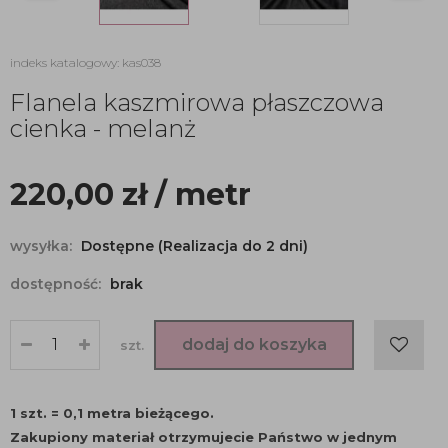
indeks katalogowy: kas038
Flanela kaszmirowa płaszczowa
cienka - melanż
220,00
zł
/ metr
wysyłka:
Dostępne (Realizacja do 2 dni)
dostępność:
brak
dodaj do koszyka
szt.
1 szt. = 0,1 metra bieżącego.
Zakupiony materiał otrzymujecie Państwo w jednym