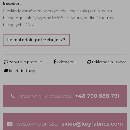
kawałku.
Przykłady zamówień: w przypadku chęci zakupu 0,5 metra
bieżącego należy wybrać ilość 5 szt., w przypadku 2 metrów
bieżących - 20 szt.
Ile materiału potrzebujesz?
zapytaj o produkt
udostępnij
reklamacja i zwrot
koszt dostawy
+48 790 888 791
MASZ PYTANIE? ZADZWOŃ
sklep@keyfabrics.com
WYŚLIJ WIADOMOŚĆ: