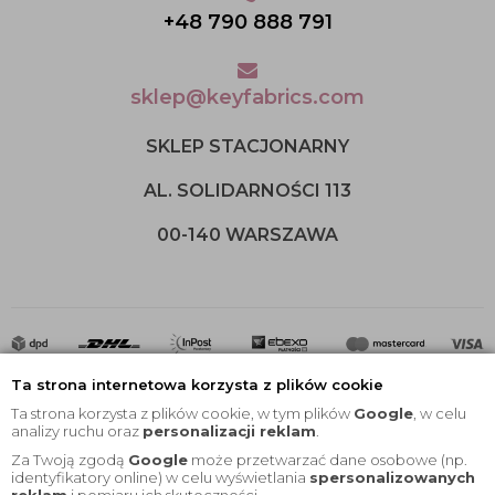
+48 790 888 791
sklep@keyfabrics.com
SKLEP STACJONARNY
AL. SOLIDARNOŚCI 113
00-140 WARSZAWA
Ta strona internetowa korzysta z plików cookie
Ta strona korzysta z plików cookie, w tym plików
Google
, w celu
analizy ruchu oraz
personalizacji reklam
.
Za Twoją zgodą
Google
może przetwarzać dane osobowe (np.
2020 © Wszelkie Prawa Zastrzeżone |
KEYfabrics
identyfikatory online) w celu wyświetlania
spersonalizowanych