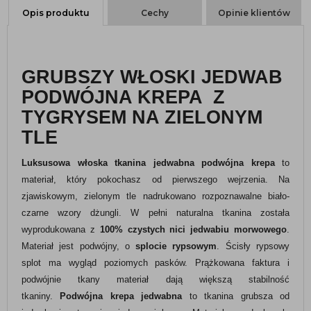
Opis produktu
Cechy
Opinie klientów
GRUBSZY WŁOSKI JEDWAB
PODWÓJNA KREPA Z
TYGRYSEM NA ZIELONYM
TLE
Luksusowa włoska tkanina jedwabna podwójna krepa
to
materiał, który pokochasz od pierwszego wejrzenia. Na
zjawiskowym, zielonym tle nadrukowano rozpoznawalne biało-
czarne wzory dżungli. W pełni naturalna tkanina została
wyprodukowana z
100% czystych nici jedwabiu morwowego
.
Materiał jest podwójny, o
splocie rypsowym
. Ścisły rypsowy
splot ma wygląd poziomych pasków. Prążkowana faktura i
podwójnie tkany materiał dają większą stabilność
tkaniny.
Podwójna krepa jedwabna
to tkanina grubsza od