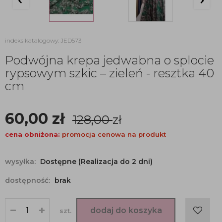
indeks katalogowy: JED573
Podwójna krepa jedwabna o splocie
rypsowym szkic – zieleń - resztka 40
cm
60,00
zł
128,00
zł
cena obniżona:
promocja cenowa na produkt
wysyłka:
Dostępne (Realizacja do 2 dni)
dostępność:
brak
dodaj do koszyka
szt.