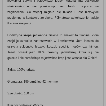
jedwabnej satyny i pojedynczej krepy. Materiał ma doskonałe
właściwości – nie prześwituje, jest bardzo odporny na
zagniecenia. Co więcej miękko się układa i jest niezwykle
przyjemny w kontakcie ze skórą. Półmatowe wykończenie nadaje
tkaninie elegancji.
Podwójna krepa jedwabna
zielona to znakomita tkanina, która
znajduje szerokie zastosowanie w krawiectwie. Jest idealna do
uszycia sukienek, bluzek, koszul, spódnic, topów czy kimon.
Jeżeli poszukujesz 100%
tkaniny jedwabnej
, która się nie
gniecie i nie prześwituje to jedwabna krep jjest właśnie dla Ciebie!
Skład: 100% jedwab
Gramatura: 185 g/m2 lub 42 momme
Szerokość: 150 cm
Kraj pochodzenia: Włochy