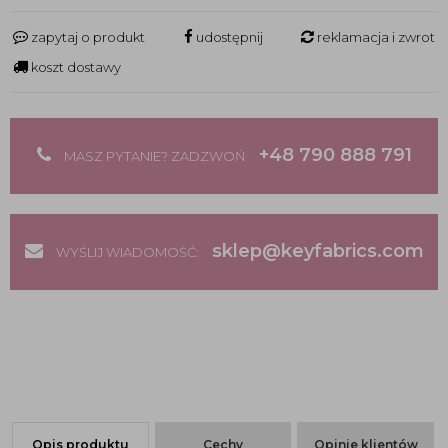
zapytaj o produkt
udostępnij
reklamacja i zwrot
koszt dostawy
+48 790 888 791
MASZ PYTANIE? ZADZWOŃ
sklep@keyfabrics.com
WYŚLIJ WIADOMOŚĆ:
Opis produktu
Cechy
Opinie klientów