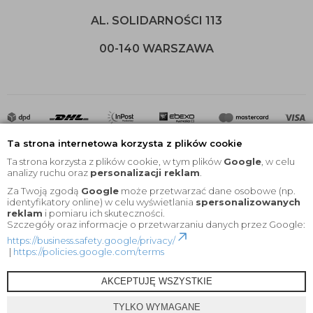
AL. SOLIDARNOŚCI 113
00-140 WARSZAWA
Ta strona internetowa korzysta z plików cookie
Ta strona korzysta z plików cookie, w tym plików
Google
, w celu
analizy ruchu oraz
personalizacji reklam
.
Za Twoją zgodą
Google
może przetwarzać dane osobowe (np.
2020 © Wszelkie Prawa Zastrzeżone |
KEYfabrics
identyfikatory online) w celu wyświetlania
spersonalizowanych
reklam
i pomiaru ich skuteczności.
Projekt i oprogramowanie sklepu:
Ebexo
Szczegóły oraz informacje o przetwarzaniu danych przez Google:
https://business.safety.google/privacy/
|
https://policies.google.com/terms
AKCEPTUJĘ WSZYSTKIE
TYLKO WYMAGANE