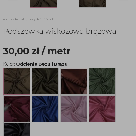
indeks katalogowy: POD126-8
Podszewka wiskozowa brązowa
30,00
zł
/ metr
Kolor:
Odcienie Beżu i Brązu