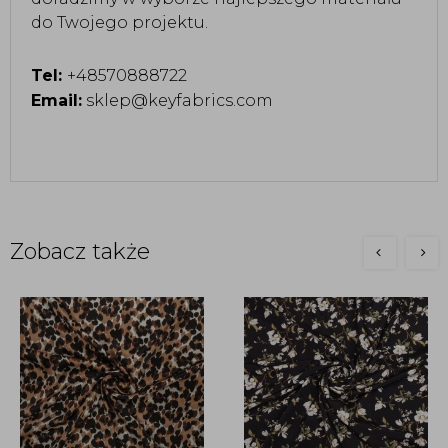
do Twojego projektu.
Tel:
+48570888722
Email:
sklep@keyfabrics.com
Zobacz także