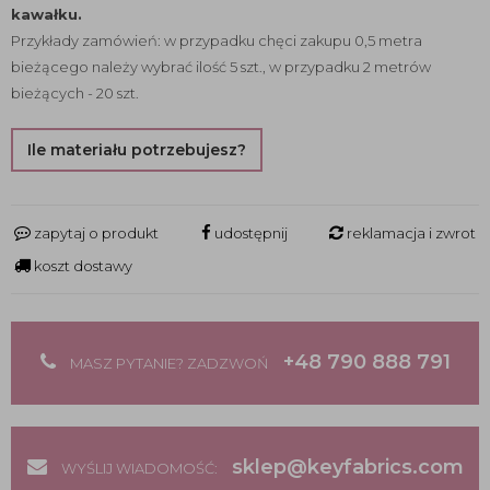
kawałku.
Przykłady zamówień: w przypadku chęci zakupu 0,5 metra
bieżącego należy wybrać ilość 5 szt., w przypadku 2 metrów
bieżących - 20 szt.
Ile materiału potrzebujesz?
zapytaj o produkt
udostępnij
reklamacja i zwrot
koszt dostawy
+48 790 888 791
MASZ PYTANIE? ZADZWOŃ
sklep@keyfabrics.com
WYŚLIJ WIADOMOŚĆ: