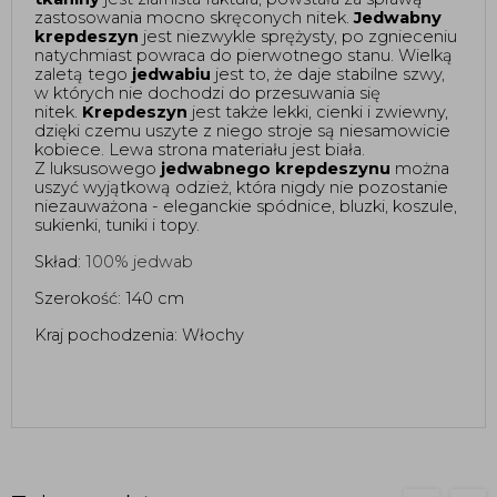
zastosowania mocno skręconych nitek. 
Jedwabny 
krepdeszyn
 jest niezwykle sprężysty, po zgnieceniu 
natychmiast powraca do pierwotnego stanu. Wielką 
zaletą tego 
jedwabiu
 jest to, że daje stabilne szwy, 
w których nie dochodzi do przesuwania się 
nitek. 
Krepdeszyn
 jest także lekki, cienki i zwiewny, 
dzięki czemu uszyte z niego stroje są niesamowicie 
kobiece. Lewa strona materiału jest biała.
Z luksusowego 
jedwabnego krepdeszynu
 można 
uszyć wyjątkową odzież, która nigdy nie pozostanie 
niezauważona - eleganckie spódnice, bluzki, koszule, 
sukienki, tuniki i topy. 
Skład: 
100% jedwab 
Szerokość: 140 cm
Kraj pochodzenia: Włochy