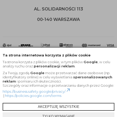
AL. SOLIDARNOŚCI 113
00-140 WARSZAWA
Ta strona internetowa korzysta z plików cookie
Ta strona korzysta z plików cookie, w tym plików
Google
, w celu
analizy ruchu oraz
personalizacji reklam
.
Za Twoją zgodą
Google
może przetwarzać dane osobowe (np.
2020 © Wszelkie Prawa Zastrzeżone |
KEYfabrics
identyfikatory online) w celu wyświetlania
spersonalizowanych
reklam
i pomiaru ich skuteczności.
Projekt i oprogramowanie sklepu:
Ebexo
Szczegóły oraz informacje o przetwarzaniu danych przez Google:
https://business.safety.google/privacy/
|
https://policies.google.com/terms
AKCEPTUJĘ WSZYSTKIE
TYLKO WYMAGANE