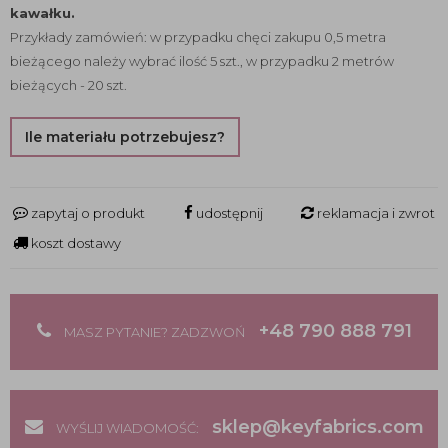
kawałku.
Przykłady zamówień: w przypadku chęci zakupu 0,5 metra
bieżącego należy wybrać ilość 5 szt., w przypadku 2 metrów
bieżących - 20 szt.
Ile materiału potrzebujesz?
zapytaj o produkt
udostępnij
reklamacja i zwrot
koszt dostawy
+48 790 888 791
MASZ PYTANIE? ZADZWOŃ
sklep@keyfabrics.com
WYŚLIJ WIADOMOŚĆ: