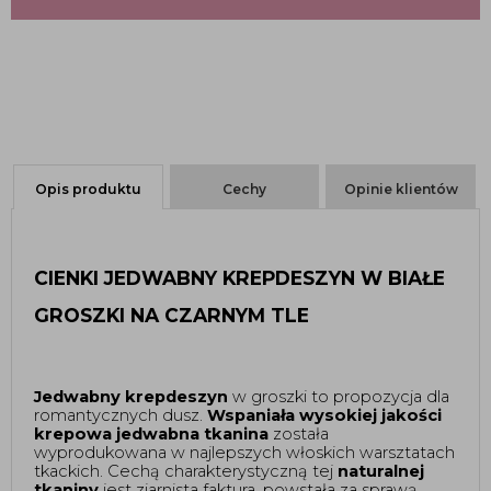
Opis produktu
Cechy
Opinie klientów
CIENKI JEDWABNY KREPDESZYN W BIAŁE 
GROSZKI NA CZARNYM TLE
Jedwabny krepdeszyn 
w groszki to propozycja dla 
romantycznych dusz. 
Wspaniała wysokiej jakości 
krepowa jedwabna tkanina
 została 
wyprodukowana w najlepszych włoskich warsztatach 
tkackich. Cechą charakterystyczną tej 
naturalnej 
tkaniny
 jest ziarnista faktura, powstała za sprawą 