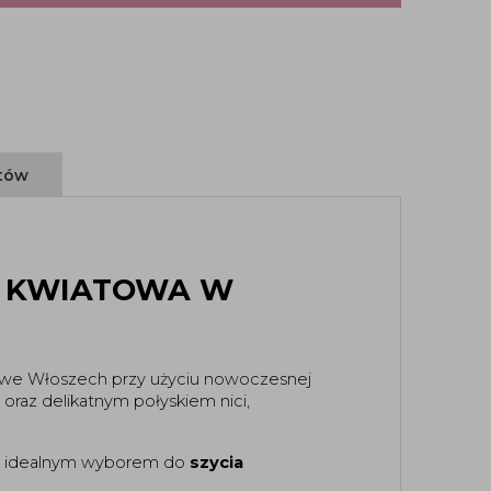
ntów
 KWIATOWA W
a we Włoszech przy użyciu nowoczesnej
raz delikatnym połyskiem nici,
 ją idealnym wyborem do
szycia