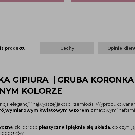
is produktu
Cechy
Opinie klie
A GIPIURA
|
GRUBA KORONKA
NYM KOLORZE
ncja elegancji i najwyższej jakości rzemiosła. Wyprodukowan
rójwymiarowym kwiatowym wzorem
z matowymi haftami o
.
tyczna
, ale bardzo
plastyczna i pięknie się układa
, co czyni
h dodatków.