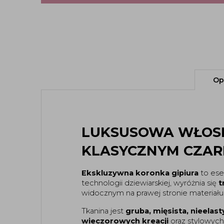
Op
LUKSUSOWA WŁOSK
KLASYCZNYM CZAR
Ekskluzywna koronka gipiura
to ese
technologii dziewiarskiej, wyróżnia się
t
widocznym na prawej stronie materiału
Tkanina jest
gruba, mięsista, nieelas
wieczorowych kreacji
oraz stylowyc