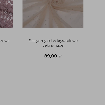
ozowa
Elastyczny tiul w kryształowe
Gipi
cekiny nude
89,00
zł