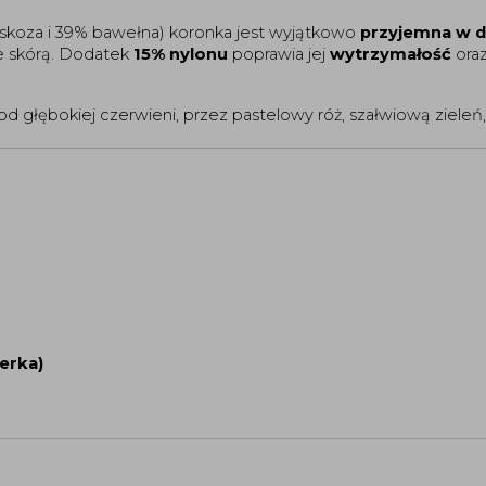
skoza i 39% bawełna) koronka jest wyjątkowo
przyjemna w 
e skórą. Dodatek
15% nylonu
poprawia jej
wytrzymałość
ora
 od głębokiej czerwieni, przez pastelowy róż, szałwiową zieleń,
lerka)