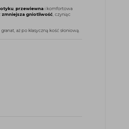
dotyku
,
przewiewna
i komfortowa
z
zmniejsza gniotliwość
, czyniąc
 granat, aż po klasyczną kość słoniową.