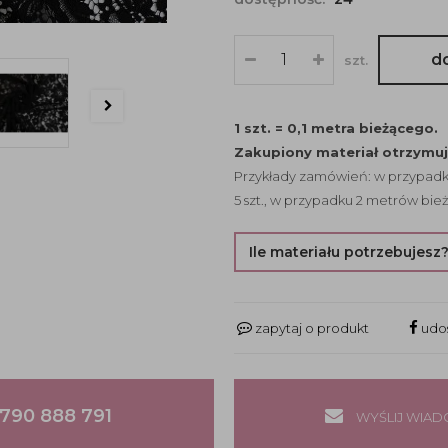
d
szt.
1 szt. = 0,1 metra bieżącego.
Zakupiony materiał otrzymu
Przykłady zamówień: w przypadku
5 szt., w przypadku 2 metrów bież
Ile materiału potrzebujesz
zapytaj o produkt
udos
790 888 791
WYŚLIJ WIA