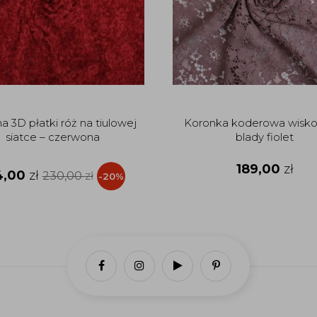
a 3D płatki róż na tiulowej
Koronka koderowa wisk
siatce – czerwona
blady fiolet
189,00
zł
4,00
zł
230,00
zł
-20%