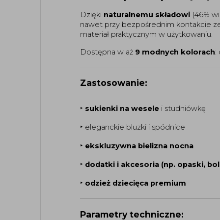
Dzięki
naturalnemu składowi
(46% wi
nawet przy bezpośrednim kontakcie z
materiał praktycznym w użytkowaniu.
Dostępna w aż
9 modnych kolorach
:
Zastosowanie:
‣ 
sukienki na wesele
 i studniówkę
‣ 
eleganckie bluzki i spódnice
‣ 
ekskluzywna bielizna nocna
‣ 
dodatki i akcesoria (np. opaski, bo
‣ 
odzież dziecięca
 premium
Parametry techniczne: