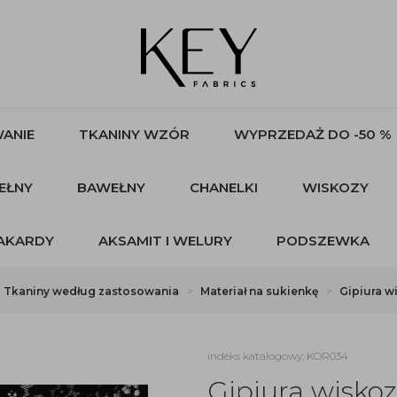
ANIE
TKANINY WZÓR
WYPRZEDAŻ DO -50 %
EŁNY
BAWEŁNY
CHANELKI
WISKOZY
AKARDY
AKSAMIT I WELURY
PODSZEWKA
Tkaniny według zastosowania
Materiał na sukienkę
Gipiura w
indeks katalogowy: KOR034
Gipiura wisko