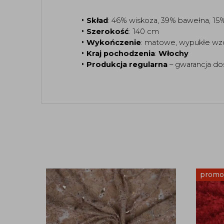
‣ 
Skład
: 46% wiskoza, 39% bawełna, 15
‣ 
Szerokość
: 140 cm
‣ 
Wykończenie
: matowe, wypukłe wzo
‣ 
Kraj pochodzenia
: 
Włochy
‣ 
Produkcja regularna
 – gwarancja d
promo