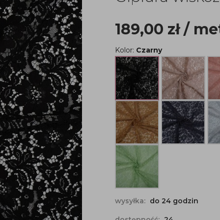
189,00
zł
/ me
Kolor:
Czarny
wysyłka:
do 24 godzin
dostępność:
24