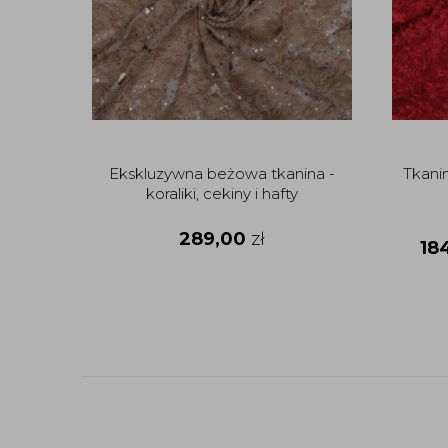
Ekskluzywna beżowa tkanina -
Tkanin
koraliki, cekiny i hafty
289,00
zł
18