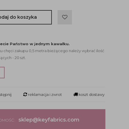
odaj do koszyka
jecie Państwo w jednym kawałku.
 chęci zakupu 0,5 metra bieżącego należy wybrać ilość
ących - 20 szt.
?
tępnij
reklamacja i zwrot
koszt dostawy
sklep@keyfabrics.com
DOMOŚĆ: