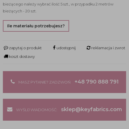
bieżącego należy wybrać ilość 5 szt., w przypadku 2 metrów
bieżących - 20 szt.
Ile materiału potrzebujesz?
zapytaj o produkt
udostępnij
reklamacja i zwrot
koszt dostawy
+48 790 888 791
MASZ PYTANIE? ZADZWOŃ
sklep@keyfabrics.com
WYŚLIJ WIADOMOŚĆ: