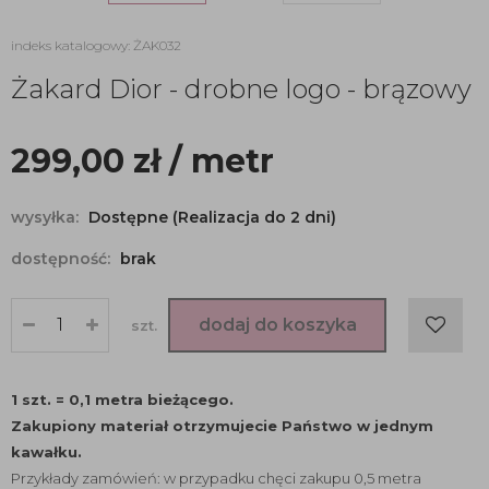
indeks katalogowy: ŻAK032
Żakard Dior - drobne logo - brązowy
299,00
zł
/ metr
wysyłka:
Dostępne (Realizacja do 2 dni)
dostępność:
brak
dodaj do koszyka
szt.
1 szt. = 0,1 metra bieżącego.
Zakupiony materiał otrzymujecie Państwo w jednym
kawałku.
Przykłady zamówień: w przypadku chęci zakupu 0,5 metra