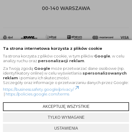
00-140 WARSZAWA
Ta strona internetowa korzysta z plików cookie
Ta strona korzysta z plików cookie, w tym plików
Google
, w celu
analizy ruchu oraz
personalizacji reklam
.
Za Twoją zgodą
Google
może przetwarzać dane osobowe (np.
2020 © Wszelkie Prawa Zastrzeżone |
KEYfabrics
identyfikatory online) w celu wyświetlania
spersonalizowanych
reklam
i pomiaru ich skuteczności.
Projekt i oprogramowanie sklepu:
Ebexo
Szczegóły oraz informacje o przetwarzaniu danych przez Google:
https://business.safety.google/privacy/
|
https://policies.google.com/terms
AKCEPTUJĘ WSZYSTKIE
TYLKO WYMAGANE
USTAWIENIA