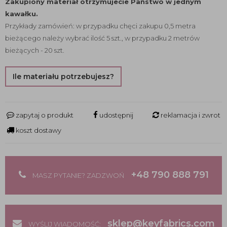
Zakupiony materiał otrzymujecie Państwo w jednym
kawałku.
Przykłady zamówień: w przypadku chęci zakupu 0,5 metra
bieżącego należy wybrać ilość 5 szt., w przypadku 2 metrów
bieżących - 20 szt.
Ile materiału potrzebujesz?
zapytaj o produkt
udostępnij
reklamacja i zwrot
koszt dostawy
+48 790 888 791
MASZ PYTANIE? ZADZWOŃ
sklep@keyfabrics.com
WYŚLIJ WIADOMOŚĆ: