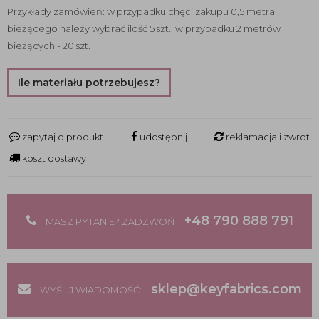
Przykłady zamówień: w przypadku chęci zakupu 0,5 metra
bieżącego należy wybrać ilość 5 szt., w przypadku 2 metrów
bieżących - 20 szt.
Ile materiału potrzebujesz?
zapytaj o produkt
udostępnij
reklamacja i zwrot
koszt dostawy
+48 790 888 791
MASZ PYTANIE? ZADZWOŃ
sklep@keyfabrics.com
WYŚLIJ WIADOMOŚĆ: