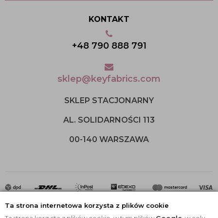
KONTAKT
+48 790 888 791
sklep@keyfabrics.com
SKLEP STACJONARNY
AL. SOLIDARNOŚCI 113
00-140 WARSZAWA
Ta strona internetowa korzysta z plików cookie