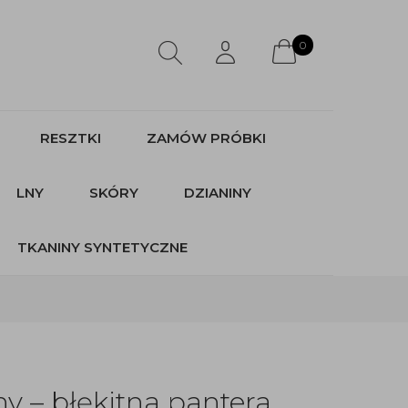
0
RESZTKI
ZAMÓW PRÓBKI
LNY
SKÓRY
DZIANINY
TKANINY SYNTETYCZNE
y – błękitna pantera