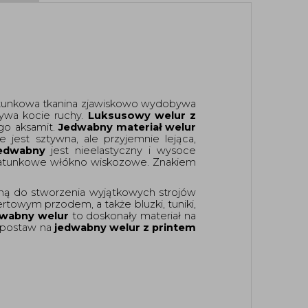
gatunkowa tkanina zjawiskowo wydobywa 
ywa kocie ruchy. 
Luksusowy welur z 
o aksamit. 
Jedwabny materiał welur
ie jest sztywna, ale przyjemnie lejąca, 
jedwabny
 jest nieelastyczny i wysoce 
atunkowe włókno wiskozowe. Znakiem 
lną do stworzenia wyjątkowych strojów 
rtowym przodem, a także bluzki, tuniki, 
wabny welur
 to doskonały materiał na 
postaw na
 jedwabny welur z printem 