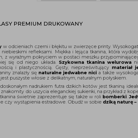
LASY PREMIUM DRUKOWANY 
y 
w odcieniach czerni i błękitu w zwierzęce printy. Wysoko
niebieskimi refleksami. Miękka i lejąca tkanina, która wydob
m, z wyraźnym pokryciem w postaci meszku przypominająceg
iej się od niego układa. 
Szykowna tkanina welurowa
 n
ścią i plastycznością. Gęsty, nieprześwitujący
 materiał 
niny znalazły się 
naturalne jedwabne nici
 a także wysokog
 jest puszyste włosie z delikatnym, naturalnym połyskiem.  
 doskonałym nadrukiem futra dzikich kotów jest tkaniną idea
t znakomity do uszycia eleganckiej sukienki, na przykład z kope
kanina świetnie zaprezentuje się także w roli 
bomberki
. 
Jed
zne czy wystąpienia estradowe. Obudź w sobie
 dziką naturę – 