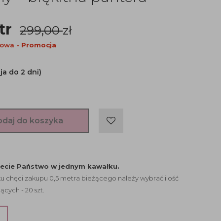
tr
299,00
zł
nowa -
Promocja
ja do 2 dni)
odaj do koszyka
jecie Państwo w jednym kawałku.
 chęci zakupu 0,5 metra bieżącego należy wybrać ilość
ących - 20 szt.
?