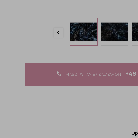
+48 
MASZ PYTANIE? ZADZWOŃ
Op