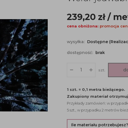
239,20
zł
/ me
cena obniżona:
promocja ce
wysyłka:
Dostępne (Realizac
dostępność:
brak
d
szt.
1 szt. = 0,1 metra bieżącego.
Zakupiony materiał otrzymu
Przykłady zamówień: w przypadku
5 szt., w przypadku 2 metrów bież
Ile materiału potrzebujesz