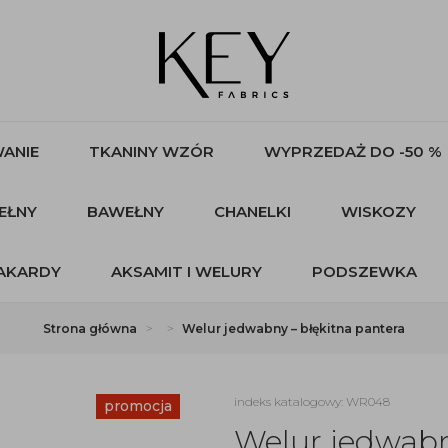
ANIE
TKANINY WZÓR
WYPRZEDAŻ DO -50 %
EŁNY
BAWEŁNY
CHANELKI
WISKOZY
AKARDY
AKSAMIT I WELURY
PODSZEWKA
Strona główna
Welur jedwabny – błękitna pantera
indeks katalogowy: WR048
promocja
Welur jedwabn