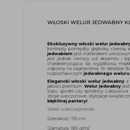
WŁOSKI WELUR JEDWABNY K
Ekskluzywny włoski welur jedwabn
kontrasty pomiędzy głęboką czernią a 
jedwabiem
 jest materiałem włosowy
jest jednak cieńszy od aksamitu i lep
charakteryzująca się wyjątkową miękko
odporny na zagniecenia. W składzie tka
rozpoznawczym 
jedwabnego weluru
Elegancki włoski welur jedwabny
 z
jakości premium. 
Welur jedwabny
 jes
topu, spodni czy spódnicy. Luksusowa t
stroje wieczorowe, stylizacje świątec
błękitnej pantery! 
Skład: wiskoza/jedwab
Szerokość: 135 cm 
Gramatura: 180 g/m2