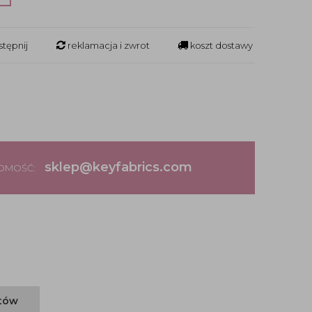
tępnij
reklamacja i zwrot
koszt dostawy
sklep@keyfabrics.com
DOMOŚĆ:
ntów