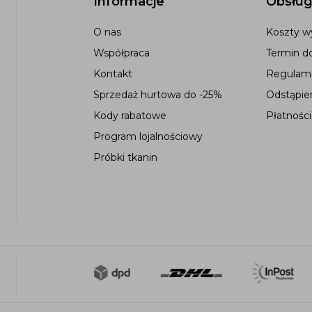
Informacje
Obsług
O nas
Koszty wy
Współpraca
Termin d
Kontakt
Regulami
Sprzedaż hurtowa do -25%
Odstąpie
Kody rabatowe
Płatności
Program lojalnościowy
Próbki tkanin