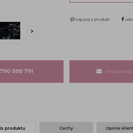
zapytaj o produkt
udos
790 888 791
WYŚLIJ WIA
is produktu
Cechy
Opinie klie