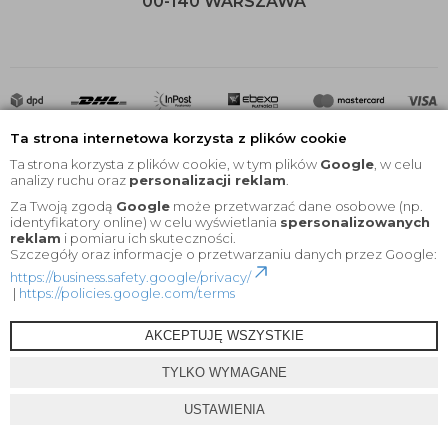
00-140 WARSZAWA
Ta strona internetowa korzysta z plików cookie
Ta strona korzysta z plików cookie, w tym plików
Google
, w celu
analizy ruchu oraz
personalizacji reklam
.
Za Twoją zgodą
Google
może przetwarzać dane osobowe (np.
2020 © Wszelkie Prawa Zastrzeżone |
KEYfabrics
identyfikatory online) w celu wyświetlania
spersonalizowanych
reklam
i pomiaru ich skuteczności.
Projekt i oprogramowanie sklepu:
Ebexo
Szczegóły oraz informacje o przetwarzaniu danych przez Google:
https://business.safety.google/privacy/
|
https://policies.google.com/terms
AKCEPTUJĘ WSZYSTKIE
TYLKO WYMAGANE
USTAWIENIA