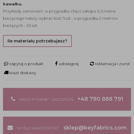
kawałku.
Przykłady zamówień: w przypadku chęci zakupu 0,5 metra
bieżącego należy wybrać ilość 5 szt., w przypadku 2 metrów
bieżących - 20 szt.
Ile materiału potrzebujesz?
zapytaj o produkt
udostępnij
reklamacja i zwrot
koszt dostawy
+48 790 888 791
MASZ PYTANIE? ZADZWOŃ
sklep@keyfabrics.com
WYŚLIJ WIADOMOŚĆ: