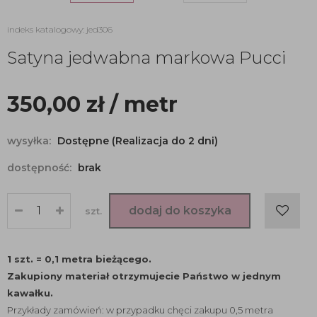
indeks katalogowy: jed306
Satyna jedwabna markowa Pucci
350,00
zł
/ metr
wysyłka:
Dostępne (Realizacja do 2 dni)
dostępność:
brak
dodaj do koszyka
szt.
1 szt. = 0,1 metra bieżącego.
Zakupiony materiał otrzymujecie Państwo w jednym
kawałku.
Przykłady zamówień: w przypadku chęci zakupu 0,5 metra