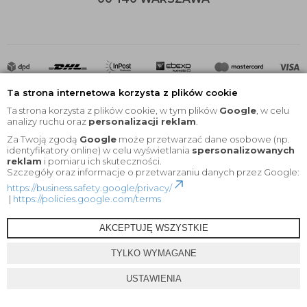
Ta strona internetowa korzysta z plików cookie
Ta strona korzysta z plików cookie, w tym plików
Google
, w celu
analizy ruchu oraz
personalizacji reklam
.
Za Twoją zgodą
Google
może przetwarzać dane osobowe (np.
2020 © Wszelkie Prawa Zastrzeżone |
KEYfabrics
identyfikatory online) w celu wyświetlania
spersonalizowanych
reklam
i pomiaru ich skuteczności.
Projekt i oprogramowanie sklepu:
Ebexo
Szczegóły oraz informacje o przetwarzaniu danych przez Google:
https://business.safety.google/privacy/
|
https://policies.google.com/terms
AKCEPTUJĘ WSZYSTKIE
TYLKO WYMAGANE
USTAWIENIA