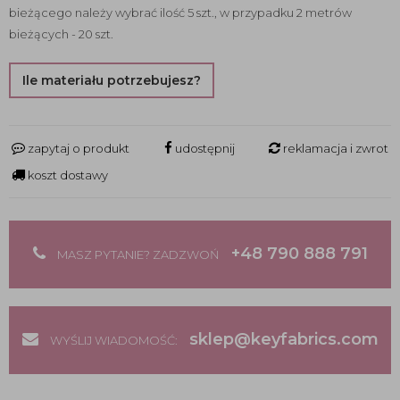
bieżącego należy wybrać ilość 5 szt., w przypadku 2 metrów
bieżących - 20 szt.
Ile materiału potrzebujesz?
zapytaj o produkt
udostępnij
reklamacja i zwrot
koszt dostawy
+48 790 888 791
MASZ PYTANIE? ZADZWOŃ
sklep@keyfabrics.com
WYŚLIJ WIADOMOŚĆ: