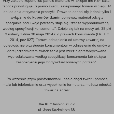
Przy zakupie kuponu lub panelu materiału w sklepie the KEY italian
fabrics przysługuje Ci prawo zwrotu zakupionego towaru w ciągu 14
dni od dnia otrzymania przesyłki. Prawo to odnosi się jednak tylko i
wyłącznie do
kuponów tkanin
ponieważ materiał odcięty
specjalnie pod Twoje potrzeby staje się "rzeczą wyprodukowaną
według specyfikacji konsumenta". Dzieje się tak na mocy art. 38 pkt
3 ustawy z dnia 30 maja 2014 r. o prawach konsumenta (Dz.U. z
2014, poz.827): "prawo odstąpienia od umowy zawartej na
odległość nie przysługuje konsumentowi w odniesieniu do umów w
której przedmiotem świadczenia jest rzecz nieprefabrykowana,
wyprodukowana według specyfikacji konsumenta lub służąca
zaspokojeniu jego zindywidualizowanych potrzeb".
Po wcześniejszym poinformowaniu nas o chęci zwrotu pomocą
maila lub telefonicznie oraz wypełnieniu formularza możesz odesłać
towar na adres:
the KEY fashion studio
ul. Jana Kazimierza 68