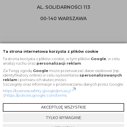
AL. SOLIDARNOŚCI 113
00-140 WARSZAWA
Ta strona internetowa korzysta z plików cookie
Ta strona korzysta z plików cookie, w tym plików
Google
, w celu
analizy ruchu oraz
personalizacji reklam
.
Za Twoją zgodą
Google
może przetwarzać dane osobowe (np.
identyfikatory online) w celu wyświetlania
spersonalizowanych
2020 © Wszelkie Prawa Zastrzeżone |
KEYfabrics
reklam
i pomiaru ich skuteczności.
Szczegóły oraz informacje o przetwarzaniu danych przez Google:
Projekt i oprogramowanie sklepu:
Ebexo
https://business.safety.google/privacy/
|
https://policies.google.com/terms
AKCEPTUJĘ WSZYSTKIE
TYLKO WYMAGANE