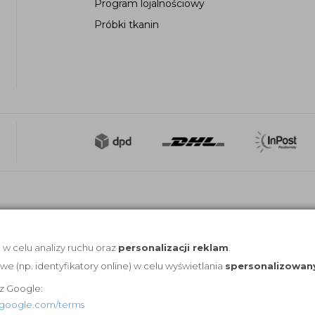
Program lojalnościowy
Próbki tkanin
, w celu analizy ruchu oraz
personalizacji reklam
.
(np. identyfikatory online) w celu wyświetlania
spersonalizowan
z Google:
es.google.com/terms