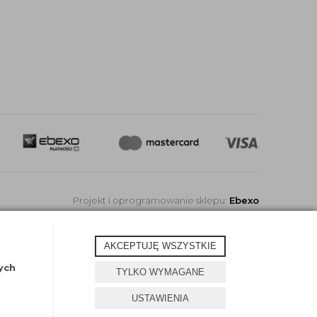
Projekt i oprogramowanie sklepu:
Ebexo
AKCEPTUJĘ WSZYSTKIE
ych
TYLKO WYMAGANE
USTAWIENIA