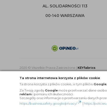
AL. SOLIDARNOŚCI 113
00-140 WARSZAWA
2020 © Wszelkie Prawa Zastrzeżone |
KEYfabrics
Ta strona internetowa korzysta z plików cookie
Ta strona korzysta z plików cookie, w tym plików
Google
Za Twoją zgodą
Google
może przetwarzać dane osobowe 
reklam
i pomiaru ich skuteczności.
Szczegóły oraz informacje o przetwarzaniu danych prze
https://business.safety.google/privacy/
|
https://polici