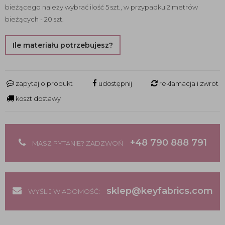
bieżącego należy wybrać ilość 5 szt., w przypadku 2 metrów
bieżących - 20 szt.
Ile materiału potrzebujesz?
zapytaj o produkt
udostępnij
reklamacja i zwrot
koszt dostawy
+48 790 888 791
MASZ PYTANIE? ZADZWOŃ
sklep@keyfabrics.com
WYŚLIJ WIADOMOŚĆ: