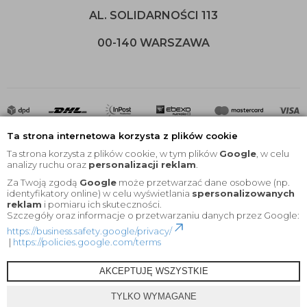
AL. SOLIDARNOŚCI 113
00-140 WARSZAWA
Ta strona internetowa korzysta z plików cookie
Ta strona korzysta z plików cookie, w tym plików
Google
, w celu
analizy ruchu oraz
personalizacji reklam
.
Za Twoją zgodą
Google
może przetwarzać dane osobowe (np.
2020 © Wszelkie Prawa Zastrzeżone |
KEYfabrics
identyfikatory online) w celu wyświetlania
spersonalizowanych
reklam
i pomiaru ich skuteczności.
Projekt i oprogramowanie sklepu:
Ebexo
Szczegóły oraz informacje o przetwarzaniu danych przez Google:
https://business.safety.google/privacy/
|
https://policies.google.com/terms
AKCEPTUJĘ WSZYSTKIE
TYLKO WYMAGANE