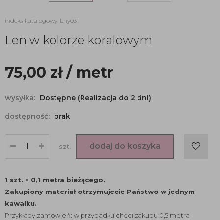
indeks katalogowy: Lny031
Len w kolorze koralowym
75,00
zł
/ metr
wysyłka:
Dostępne (Realizacja do 2 dni)
dostępność:
brak
dodaj do koszyka
szt.
1 szt. = 0,1 metra bieżącego.
Zakupiony materiał otrzymujecie Państwo w jednym
kawałku.
Przykłady zamówień: w przypadku chęci zakupu 0,5 metra