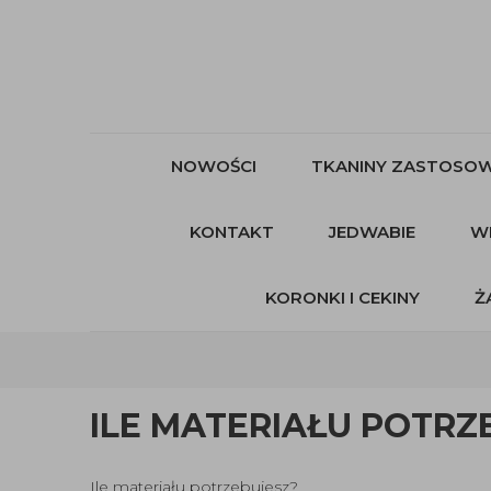
NOWOŚCI
TKANINY ZASTOSOW
KONTAKT
JEDWABIE
W
KORONKI I CEKINY
Ż
ILE MATERIAŁU POTRZ
Ile materiału potrzebujesz?